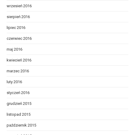
wrzesień 2016
sierpień 2016
lipiec 2016
czerwiec 2016
maj 2016
kwiecień 2016
marzec 2016
luty 2016
styczeń 2016
grudzień 2015
listopad 2015
październik 2015