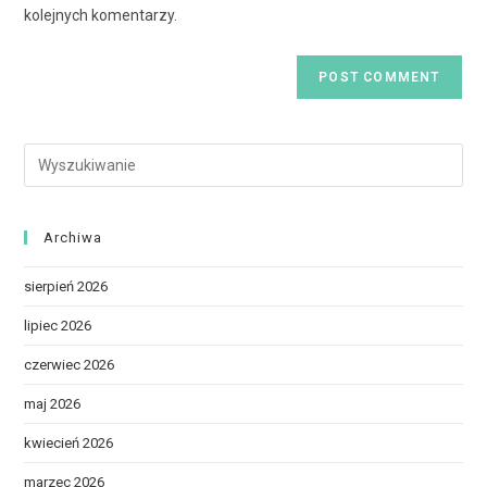
kolejnych komentarzy.
Archiwa
sierpień 2026
lipiec 2026
czerwiec 2026
maj 2026
kwiecień 2026
marzec 2026