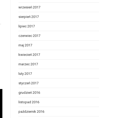
wrzesień 2017
sierpień 2017
.
lipiec 2017
czerwiec 2017
maj 2017
kwiecień 2017
marzec 2017
luty 2017
styczeń 2017
grudzień 2016
listopad 2016
październik 2016