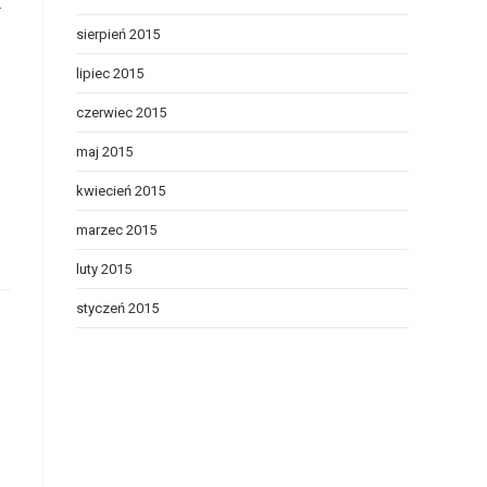
.
sierpień 2015
lipiec 2015
czerwiec 2015
maj 2015
kwiecień 2015
marzec 2015
luty 2015
styczeń 2015