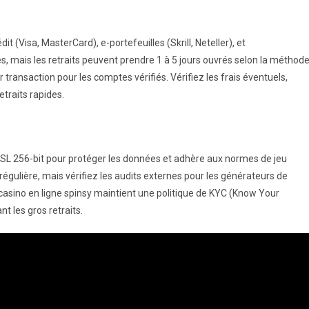
t (Visa, MasterCard), e-portefeuilles (Skrill, Neteller), et
 mais les retraits peuvent prendre 1 à 5 jours ouvrés selon la méthode
r transaction pour les comptes vérifiés. Vérifiez les frais éventuels,
traits rapides.
ge SSL 256-bit pour protéger les données et adhère aux normes de jeu
égulière, mais vérifiez les audits externes pour les générateurs de
e casino en ligne spinsy maintient une politique de KYC (Know Your
nt les gros retraits.