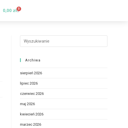
0
0,00
zł
Archiwa
sierpień 2026
lipiec 2026
czerwiec 2026
maj 2026
kwiecień 2026
marzec 2026