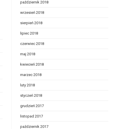
październik 2018
wrzesień 2018
sierpień 2018
lipiec 2018
czerwiec 2018
maj 2018
kwiecień 2018
marzec 2018
luty 2018
styczeń 2018
grudzień 2017
listopad 2017
październik 2017