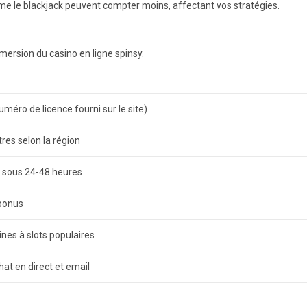
e le blackjack peuvent compter moins, affectant vos stratégies.
mmersion du casino en ligne spinsy.
éro de licence fourni sur le site)
res selon la région
t sous 24-48 heures
 bonus
nes à slots populaires
hat en direct et email