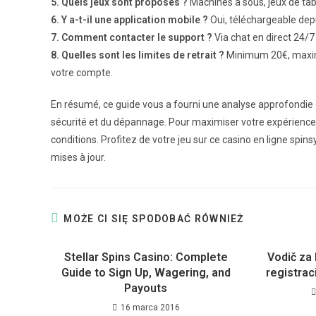
5. Quels jeux sont proposés ?
Machines à sous, jeux de tab
6. Y a-t-il une application mobile ?
Oui, téléchargeable depu
7. Comment contacter le support ?
Via chat en direct 24/
8. Quelles sont les limites de retrait ?
Minimum 20€, maximum
votre compte.
En résumé, ce guide vous a fourni une analyse approfondie 
sécurité et du dépannage. Pour maximiser votre expérience, 
conditions. Profitez de votre jeu sur ce casino en ligne spin
mises à jour.
MOŻE CI SIĘ SPODOBAĆ RÓWNIEŻ
Stellar Spins Casino: Complete
Vodič za
Guide to Sign Up, Wagering, and
registraci
Payouts
16 marca 2016