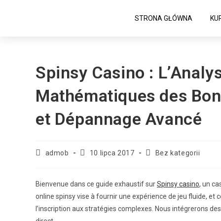
STRONA GŁÓWNA
KU
Spinsy Casino : L’Analy
Mathématiques des Bonu
et Dépannage Avancé
admob
10 lipca 2017
Bez kategorii
Bienvenue dans ce guide exhaustif sur
Spinsy casino
, un ca
online spinsy vise à fournir une expérience de jeu fluide, 
l’inscription aux stratégies complexes. Nous intégrerons des