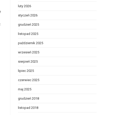
luty 2026
e
styczeń 2026
.
grudzień 2025
listopad 2025
październik 2025
wrzesień 2025
s
sierpień 2025
lipiec 2025
czerwiec 2025
maj 2025
grudzień 2018
listopad 2018