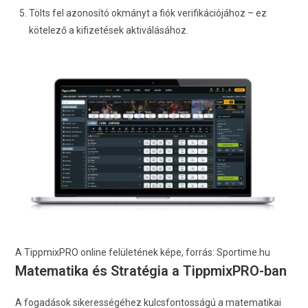
Tölts fel azonosító okmányt a fiók verifikációjához – ez
kötelező a kifizetések aktiválásához.
A TippmixPRO online felületének képe, forrás: Sportime.hu
Matematika és Stratégia a TippmixPRO-ban
A fogadások sikerességéhez kulcsfontosságú a matematikai