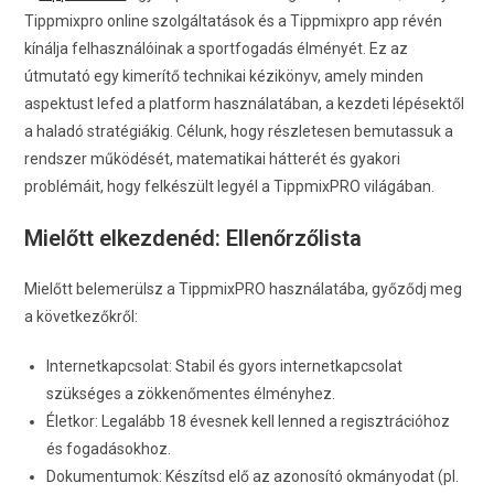
Tippmixpro online szolgáltatások és a Tippmixpro app révén
kínálja felhasználóinak a sportfogadás élményét. Ez az
útmutató egy kimerítő technikai kézikönyv, amely minden
aspektust lefed a platform használatában, a kezdeti lépésektől
a haladó stratégiákig. Célunk, hogy részletesen bemutassuk a
rendszer működését, matematikai hátterét és gyakori
problémáit, hogy felkészült legyél a TippmixPRO világában.
Mielőtt elkezdenéd: Ellenőrzőlista
Mielőtt belemerülsz a TippmixPRO használatába, győződj meg
a következőkről:
Internetkapcsolat: Stabil és gyors internetkapcsolat
szükséges a zökkenőmentes élményhez.
Életkor: Legalább 18 évesnek kell lenned a regisztrációhoz
és fogadásokhoz.
Dokumentumok: Készítsd elő az azonosító okmányodat (pl.