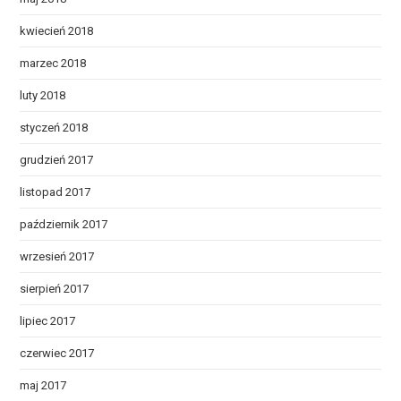
kwiecień 2018
marzec 2018
luty 2018
styczeń 2018
grudzień 2017
listopad 2017
październik 2017
wrzesień 2017
sierpień 2017
lipiec 2017
czerwiec 2017
maj 2017