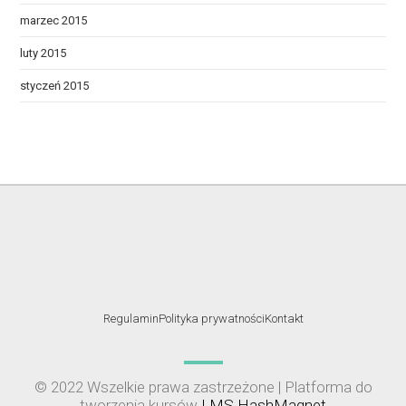
marzec 2015
luty 2015
styczeń 2015
Regulamin
Polityka prywatności
Kontakt
© 2022 Wszelkie prawa zastrzeżone | Platforma do
tworzenia kursów
LMS HashMagnet