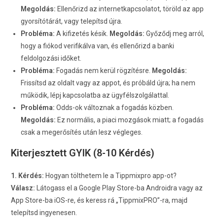
Megoldás:
Ellenőrizd az internetkapcsolatot, töröld az app
gyorsítótárát, vagy telepítsd újra.
Probléma:
A kifizetés késik.
Megoldás:
Győződj meg arról,
hogy a fiókod verifikálva van, és ellenőrizd a banki
feldolgozási időket.
Probléma:
Fogadás nem kerül rögzítésre.
Megoldás:
Frissítsd az oldalt vagy az appot, és próbáld újra; ha nem
működik, lépj kapcsolatba az ügyfélszolgálattal.
Probléma:
Odds-ok változnak a fogadás közben.
Megoldás:
Ez normális, a piaci mozgások miatt; a fogadás
csak a megerősítés után lesz végleges.
Kiterjesztett GYIK (8-10 Kérdés)
1. Kérdés:
Hogyan tölthetem le a Tippmixpro app-ot?
Válasz:
Látogass el a Google Play Store-ba Androidra vagy az
App Store-ba iOS-re, és keress rá „TippmixPRO”-ra, majd
telepítsd ingyenesen.