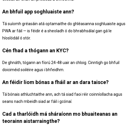
An bhfuil app soghluaiste ann?
Tá suíomh gréasáin atá optamaithe do ghléasanna soghluaiste agus
PWA ar fáil — is féidir é a sheoladh ó do bhrabhsálaí gan gá le
híoslódáil ó stór.
Cén fhad a thógann an KYC?
De ghnáth, tógann an fíorú 24-48 uair an chloig. Cinntigh go bhfuil
doiciméid soiléire agus i bhfeidhm.
An féidir liom bónas a fháil ar an dara taisce?
Tá bónais athluchtaithe ann, ach tá siad faoi réir coinníollacha agus
seans nach mbeidh siad ar fáil i gcónaí.
Cad a tharlóidh má sháraíonn mo bhuaiteanas an
teorainn aistarraingthe?