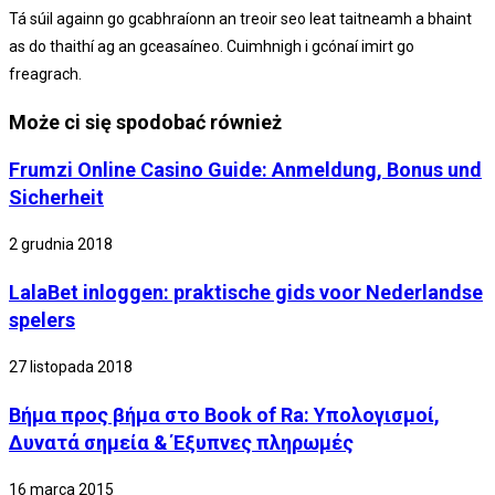
Tá súil againn go gcabhraíonn an treoir seo leat taitneamh a bhaint
as do thaithí ag an gceasaíneo. Cuimhnigh i gcónaí imirt go
freagrach.
Może ci się spodobać również
Frumzi Online Casino Guide: Anmeldung, Bonus und
Sicherheit
2 grudnia 2018
LalaBet inloggen: praktische gids voor Nederlandse
spelers
27 listopada 2018
Βήμα προς βήμα στο Book of Ra: Υπολογισμοί,
Δυνατά σημεία & Έξυπνες πληρωμές
16 marca 2015