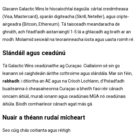
Glacann Galactic Wins le híocaíochtaí éagsúla: cártaí creidmheasa
(Visa, Mastercard), sparán digiteacha (Skrill, Neteller), agus cripte-
airgeadra (Bitcoin, Ethereum). Tá taisceadh meandaracha de
ghnáth, ach féadfaidh aistarraingtí 1-5 lá a ghlacadh ag brath ar an
modh. Molaimid seiceáil na teorainneacha íosta agus uasta roimh ré.
Slándáil agus ceadúnú
Tá Galactic Wins ceadúnaithe ag Curaçao. Ciallaíonn sé sin go
leanann sé caighdeáin áirithe cothroime agus slándála. Mar sin féin,
rabhadh:
i dtíortha an AE agus na Críoch Lochlann, d’fhéadfadh
buaiteanna ó cheasaíneonna Curaçao a bheith faoi réir cánach
ioncaim áitiúil, murab ionann agus ceadúnais MGA nó ceadúnais
áitiúla. Bíodh comhairleoir cánach agat más gá.
Nuair a théann rudaí mícheart
Seo cúig chás coitianta agus réitigh: