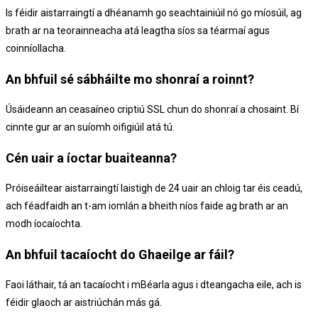
Is féidir aistarraingtí a dhéanamh go seachtainiúil nó go míosúil, ag
brath ar na teorainneacha atá leagtha síos sa téarmaí agus
coinníollacha.
An bhfuil sé sábháilte mo shonraí a roinnt?
Úsáideann an ceasaíneo criptiú SSL chun do shonraí a chosaint. Bí
cinnte gur ar an suíomh oifigiúil atá tú.
Cén uair a íoctar buaiteanna?
Próiseáiltear aistarraingtí laistigh de 24 uair an chloig tar éis ceadú,
ach féadfaidh an t-am iomlán a bheith níos faide ag brath ar an
modh íocaíochta.
An bhfuil tacaíocht do Ghaeilge ar fáil?
Faoi láthair, tá an tacaíocht i mBéarla agus i dteangacha eile, ach is
féidir glaoch ar aistriúchán más gá.