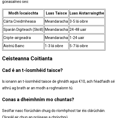
gceasaíneo seo:
Modh Íocaíochta
Luas Taisce
Luas Aistarraingthe
Cárta Creidmheasa
Meandaracha
3-5 lá oibre
Sparán Digiteach (Skrill)
Meandaracha
24-48 uair
Cripte-airgeadra
Meandaracha
1-24 uair
Aistriú Bainc
1-3 lá oibre
5-7 lá oibre
Ceisteanna Coitianta
Cad é an t-íosmhéid taisce?
Is ionann an t-íosmhéid taisce de ghnáth agus €10, ach féadfaidh sé
athrú ag brath ar an modh a roghnaíonn tú.
Conas a dheimhním mo chuntas?
Seolfar nasc fíorúcháin chuig do ríomhphost tar éis clárúcháin.
Cliceáil air chun an próiseas a chríochnú.