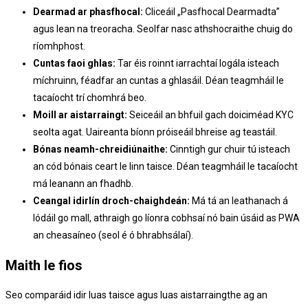
Dearmad ar phasfhocal:
Cliceáil „Pasfhocal Dearmadta”
agus lean na treoracha. Seolfar nasc athshocraithe chuig do
ríomhphost.
Cuntas faoi ghlas:
Tar éis roinnt iarrachtaí logála isteach
míchruinn, féadfar an cuntas a ghlasáil. Déan teagmháil le
tacaíocht trí chomhrá beo.
Moill ar aistarraingt:
Seiceáil an bhfuil gach doiciméad KYC
seolta agat. Uaireanta bíonn próiseáil bhreise ag teastáil.
Bónas neamh-chreidiúnaithe:
Cinntigh gur chuir tú isteach
an cód bónais ceart le linn taisce. Déan teagmháil le tacaíocht
má leanann an fhadhb.
Ceangal idirlín droch-chaighdeán:
Má tá an leathanach á
lódáil go mall, athraigh go líonra cobhsaí nó bain úsáid as PWA
an cheasaíneo (seol é ó bhrabhsálaí).
Maith le fios
Seo comparáid idir luas taisce agus luas aistarraingthe ag an