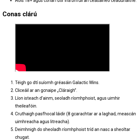
Aois 18+ agus cónaí i dtír ina bhfuil an ceasaíneo ceadúnaithe.
Conas clárú
Téigh go dtí suíomh gréasáin Galactic Wins.
Cliceáil ar an gcnaipe „Cláraigh”.
Líon isteach d’ainm, seoladh ríomhphoist, agus uimhir
theileafóin.
Cruthaigh pasfhocal láidir (8 gcarachtar ar a laghad, meascán
uimhreacha agus litreacha).
Deimhnigh do sheoladh ríomhphoist tríd an nasc a sheoltar
chugat.