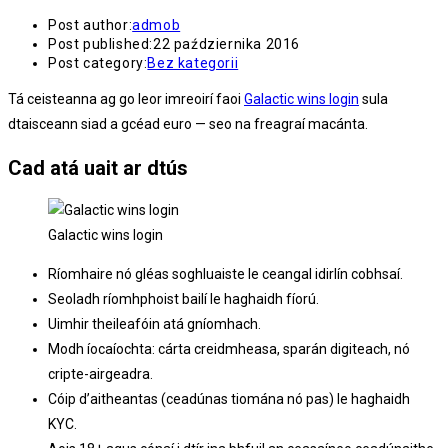
Post author:
admob
Post published:
22 października 2016
Post category:
Bez kategorii
Tá ceisteanna ag go leor imreoirí faoi
Galactic wins login
sula
dtaisceann siad a gcéad euro — seo na freagraí macánta.
Cad atá uait ar dtús
Galactic wins login
Ríomhaire nó gléas soghluaiste le ceangal idirlín cobhsaí.
Seoladh ríomhphoist bailí le haghaidh fíorú.
Uimhir theileafóin atá gníomhach.
Modh íocaíochta: cárta creidmheasa, sparán digiteach, nó
cripte-airgeadra.
Cóip d’aitheantas (ceadúnas tiomána nó pas) le haghaidh
KYC.