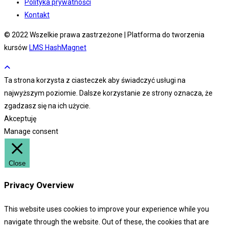
Polityka prywatności
Kontakt
© 2022 Wszelkie prawa zastrzeżone | Platforma do tworzenia
kursów
LMS HashMagnet
Ta strona korzysta z ciasteczek aby świadczyć usługi na
najwyższym poziomie. Dalsze korzystanie ze strony oznacza, że
zgadzasz się na ich użycie.
Akceptuję
Manage consent
Close
Privacy Overview
This website uses cookies to improve your experience while you
navigate through the website. Out of these, the cookies that are