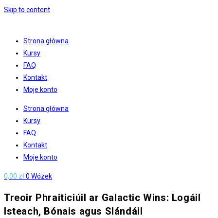
Skip to content
Strona główna
Kursy
FAQ
Kontakt
Moje konto
Strona główna
Kursy
FAQ
Kontakt
Moje konto
0,00
zł
0
Wózek
Treoir Phraiticiúil ar Galactic Wins: Logáil
Isteach, Bónais agus Slándáil