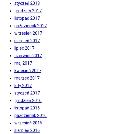
styczeń 2018
grudzień 2017
listopad 2017
październik 2017
wrzesień 2017
sierpień 2017
lipiec 2017
czerwiec 2017
maj 2017
kwiecień 2017
marzec 2017
luty 2017
styczeń 2017
grudzień 2016
listopad 2016
październik 2016
wrzesień 2016
sierpień 2016