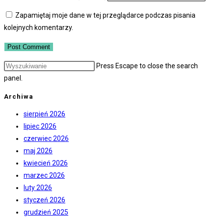
Zapamiętaj moje dane w tej przeglądarce podczas pisania
kolejnych komentarzy.
Press Escape to close the search
panel.
Archiwa
sierpień 2026
lipiec 2026
czerwiec 2026
maj 2026
kwiecień 2026
marzec 2026
luty 2026
styczeń 2026
grudzień 2025