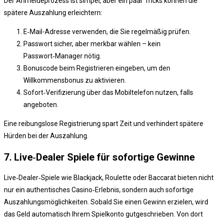
Der Anmeldeprozess ist simpel, aber ein paar Tricks können die
spätere Auszahlung erleichtern:
E‑Mail-Adresse verwenden, die Sie regelmäßig prüfen.
Passwort sicher, aber merkbar wählen – kein
Passwort‑Manager nötig.
Bonuscode beim Registrieren eingeben, um den
Willkommensbonus zu aktivieren.
Sofort‑Verifizierung über das Mobiltelefon nutzen, falls
angeboten.
Eine reibungslose Registrierung spart Zeit und verhindert spätere
Hürden bei der Auszahlung.
7. Live‑Dealer Spiele für sofortige Gewinne
Live‑Dealer‑Spiele wie Blackjack, Roulette oder Baccarat bieten nicht
nur ein authentisches Casino‑Erlebnis, sondern auch sofortige
Auszahlungsmöglichkeiten. Sobald Sie einen Gewinn erzielen, wird
das Geld automatisch Ihrem Spielkonto gutgeschrieben. Von dort