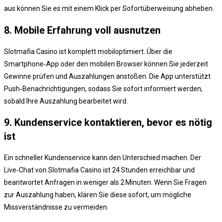
aus können Sie es mit einem Klick per Sofortüberweisung abheben.
8. Mobile Erfahrung voll ausnutzen
Slotmafia Casino ist komplett mobiloptimiert. Über die
Smartphone‑App oder den mobilen Browser können Sie jederzeit
Gewinne prüfen und Auszahlungen anstoßen. Die App unterstützt
Push‑Benachrichtigungen, sodass Sie sofort informiert werden,
sobald Ihre Auszahlung bearbeitet wird.
9. Kundenservice kontaktieren, bevor es nötig
ist
Ein schneller Kundenservice kann den Unterschied machen. Der
Live‑Chat von Slotmafia Casino ist 24 Stunden erreichbar und
beantwortet Anfragen in weniger als 2 Minuten. Wenn Sie Fragen
zur Auszahlung haben, klären Sie diese sofort, um mögliche
Missverständnisse zu vermeiden.