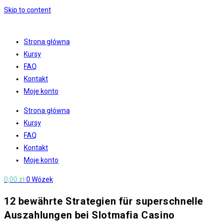
Skip to content
Strona główna
Kursy
FAQ
Kontakt
Moje konto
Strona główna
Kursy
FAQ
Kontakt
Moje konto
0,00
zł
0
Wózek
12 bewährte Strategien für superschnelle
Auszahlungen bei Slotmafia Casino