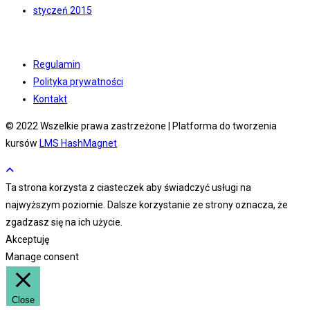
styczeń 2015
Regulamin
Polityka prywatności
Kontakt
© 2022 Wszelkie prawa zastrzeżone | Platforma do tworzenia
kursów
LMS HashMagnet
Ta strona korzysta z ciasteczek aby świadczyć usługi na
najwyższym poziomie. Dalsze korzystanie ze strony oznacza, że
zgadzasz się na ich użycie.
Akceptuję
Manage consent
Close