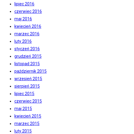
lipiec 2016
czerwiec 2016
maj 2016
kwiecień 2016
marzec 2016
luty 2016
styczeń 2016
grudzień 2015
listopad 2015
październik 2015
wrzesień 2015
sierpień 2015
lipiec 2015
czerwiec 2015
maj 2015
kwiecień 2015
marzec 2015
luty 2015