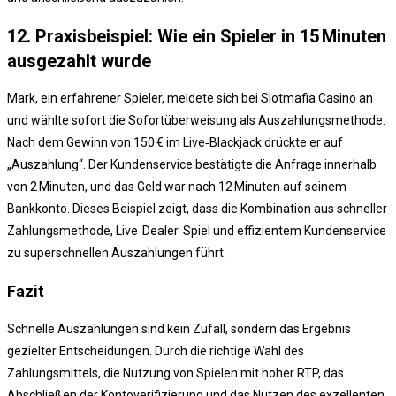
12. Praxisbeispiel: Wie ein Spieler in 15 Minuten
ausgezahlt wurde
Mark, ein erfahrener Spieler, meldete sich bei Slotmafia Casino an
und wählte sofort die Sofortüberweisung als Auszahlungsmethode.
Nach dem Gewinn von 150 € im Live‑Blackjack drückte er auf
„Auszahlung“. Der Kundenservice bestätigte die Anfrage innerhalb
von 2 Minuten, und das Geld war nach 12 Minuten auf seinem
Bankkonto. Dieses Beispiel zeigt, dass die Kombination aus schneller
Zahlungsmethode, Live‑Dealer‑Spiel und effizientem Kundenservice
zu superschnellen Auszahlungen führt.
Fazit
Schnelle Auszahlungen sind kein Zufall, sondern das Ergebnis
gezielter Entscheidungen. Durch die richtige Wahl des
Zahlungsmittels, die Nutzung von Spielen mit hoher RTP, das
Abschließen der Kontoverifizierung und das Nutzen des exzellenten