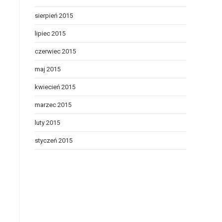
sierpień 2015
lipiec 2015
czerwiec 2015
maj 2015
kwiecień 2015
marzec 2015
luty 2015
styczeń 2015