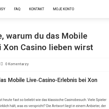
RSY
FAQ
KONTAKT
MOJE KONTO
e, warum du das Mobile
i Xon Casino lieben wirst
0 Komentarzy
as Mobile Live‑Casino-Erlebnis bei Xon
 heute fast so beliebt wie das klassische Casinobesuch. Viele Spieler
rklich hält, was es verspricht? Die Antwort liegt in einem Anbieter, der