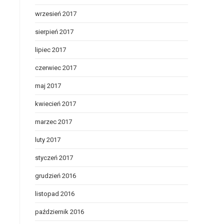
wrzesień 2017
sierpień 2017
lipiec 2017
czerwiec 2017
maj 2017
kwiecień 2017
marzec 2017
luty 2017
styczeń 2017
grudzień 2016
listopad 2016
październik 2016