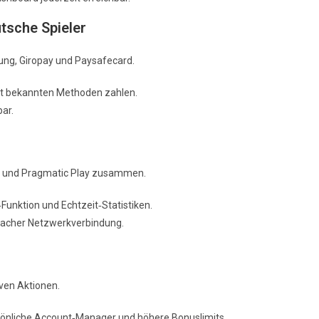
tsche Spieler
ung, Giropay und Paysafecard.
r mit bekannten Methoden zahlen.
ar.
ng und Pragmatic Play zusammen.
unktion und Echtzeit‑Statistiken.
wacher Netzwerkverbindung.
ven Aktionen.
sönliche Account‑Manager und höhere Bonuslimits.