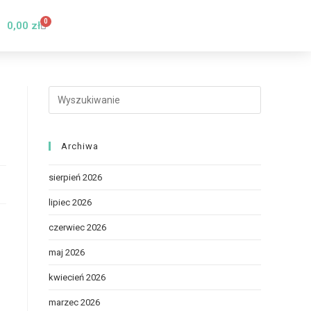
0
0,00
zł
Archiwa
sierpień 2026
lipiec 2026
czerwiec 2026
maj 2026
kwiecień 2026
marzec 2026