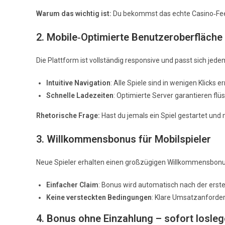
Warum das wichtig ist:
Du bekommst das echte Casino‑Feel
2. Mobile‑Optimierte Benutzeroberfläche
Die Plattform ist vollständig responsive und passt sich je
Intuitive Navigation
: Alle Spiele sind in wenigen Klicks er
Schnelle Ladezeiten
: Optimierte Server garantieren fl
Rhetorische Frage:
Hast du jemals ein Spiel gestartet und 
3. Willkommensbonus für Mobilspieler
Neue Spieler erhalten einen großzügigen Willkommensbonus v
Einfacher Claim
: Bonus wird automatisch nach der erste
Keine versteckten Bedingungen
: Klare Umsatzanforder
4. Bonus ohne Einzahlung – sofort losle