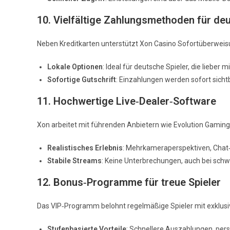
10. Vielfältige Zahlungsmethoden für deu
Neben Kreditkarten unterstützt Xon Casino Sofortüberweis
Lokale Optionen
: Ideal für deutsche Spieler, die liebe
Sofortige Gutschrift
: Einzahlungen werden sofort sichtb
11. Hochwertige Live‑Dealer‑Software
Xon arbeitet mit führenden Anbietern wie Evolution Gami
Realistisches Erlebnis
: Mehrkameraperspektiven, Chat‑F
Stabile Streams
: Keine Unterbrechungen, auch bei sch
12. Bonus‑Programme für treue Spieler
Das VIP‑Programm belohnt regelmäßige Spieler mit exklusi
Stufenbasierte Vorteile
: Schnellere Auszahlungen, per