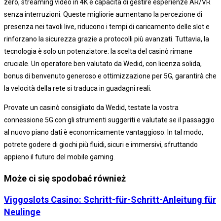
zero, streaming video in 4K e capacità di gestire esperienze AR/VR
senza interruzioni. Queste migliorie aumentano la percezione di
presenza nei tavoli live, riducono i tempi di caricamento delle slot e
rinforzano la sicurezza grazie a protocolli più avanzati. Tuttavia, la
tecnologia è solo un potenziatore: la scelta del casinò rimane
cruciale. Un operatore ben valutato da Wedid, con licenza solida,
bonus di benvenuto generoso e ottimizzazione per 5G, garantirà che
la velocità della rete si traduca in guadagni reali.
Provate un casinò consigliato da Wedid, testate la vostra
connessione 5G con gli strumenti suggeriti e valutate se il passaggio
al nuovo piano dati è economicamente vantaggioso. In tal modo,
potrete godere di giochi più fluidi, sicuri e immersivi, sfruttando
appieno il futuro del mobile gaming.
Może ci się spodobać również
Viggoslots Casino: Schritt-für-Schritt-Anleitung für
Neulinge