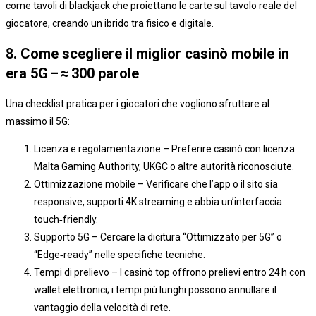
come tavoli di blackjack che proiettano le carte sul tavolo reale del
giocatore, creando un ibrido tra fisico e digitale.
8. Come scegliere il miglior casinò mobile in
era 5G – ≈ 300 parole
Una checklist pratica per i giocatori che vogliono sfruttare al
massimo il 5G:
Licenza e regolamentazione – Preferire casinò con licenza
Malta Gaming Authority, UKGC o altre autorità riconosciute.
Ottimizzazione mobile – Verificare che l’app o il sito sia
responsive, supporti 4K streaming e abbia un’interfaccia
touch‑friendly.
Supporto 5G – Cercare la dicitura “Ottimizzato per 5G” o
“Edge‑ready” nelle specifiche tecniche.
Tempi di prelievo – I casinò top offrono prelievi entro 24 h con
wallet elettronici; i tempi più lunghi possono annullare il
vantaggio della velocità di rete.