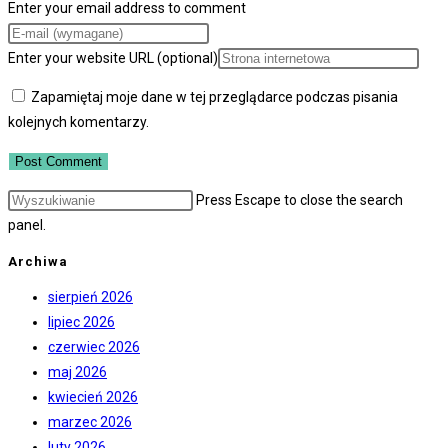
Enter your email address to comment
Enter your website URL (optional)
Zapamiętaj moje dane w tej przeglądarce podczas pisania
kolejnych komentarzy.
Press Escape to close the search
panel.
Archiwa
sierpień 2026
lipiec 2026
czerwiec 2026
maj 2026
kwiecień 2026
marzec 2026
luty 2026