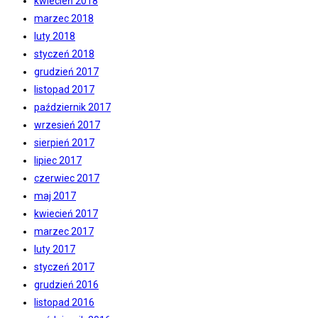
kwiecień 2018
marzec 2018
luty 2018
styczeń 2018
grudzień 2017
listopad 2017
październik 2017
wrzesień 2017
sierpień 2017
lipiec 2017
czerwiec 2017
maj 2017
kwiecień 2017
marzec 2017
luty 2017
styczeń 2017
grudzień 2016
listopad 2016