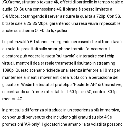
XXXtreme
, sfruttano texture 4K, effetti di particelle in tempo reale e
audio 3D. Su una connessione 4G, il bitrate è spesso limitato a
5‑8 Mbps, costringendo il server a ridurre la qualità a 720p. Con 5G, il
bitrate sale a 25‑35 Mbps, garantendo una resa visiva impeccabile
anche su schermi OLED da 6,7 pollici.
Le potenzialità AR stanno emergendo nei casinò che offrono tavoli
di roulette proiettati sullo smartphone tramite fotocamera. Il
giocatore può vedere la ruota “sul tavolo” e interagire con i chip
virtuali, mentre il dealer reale trasmette il risultato in streaming
1080p. Questo scenario richiede una latenza inferiore a 10 ms per
mantenere allineati i movimenti della ruota con la percezione del
giocatore. Wedin ha testato il prototipo “Roulette AR” di CasinoLive,
riscontrando un frame‑rate stabile di 60 fps su 5G, contro i 30 fps
medi su 4G.
In pratica, la differenza si traduce in un’esperienza più immersiva,
con bonus di benvenuto che includono giri gratuiti su slot 4K e
promozioni “AR‑only”. I giocatori che amano l’alta volatilità possono