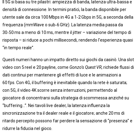
Il 5G si basa su tre pilastri: ampiezza di banda, latenza ultra‑bassa e
densità di connessione. In termini pratici, la banda disponibile per
utente sale da circa 100 Mbps in 4G a 1‑2 Gbps in 5G, a seconda della
frequenza (mmWave o sub‑6 GHz). La latenza media passa da
30‑50 ms a meno di 10 ms, mentre il jitter – variazione del tempo di
risposta – si riduce a pochi millisecondi, rendendo l’esperienza quasi
“in tempo reale”.
Questi numeri hanno un impatto diretto sui giochi da casinò. Una slot
video con 5 reel e 20 payline, come
Gonzo’s Quest VR
, richiede flussi di
dati continui per mantenere gli effetti di luce e le animazioni a
60 fps. Con 4G, il buffering è inevitabile quando la rete è saturata;
con 5G, il video 4K scorre senza interruzioni, permettendo al
giocatore di concentrarsi sulla strategia di scommessa anziché su
“buffering…”. Nei tavoli live dealer, la latenza influenza la
sincronizzazione tra il dealer reale e il giocatore; anche 20 ms di
ritardo percepito possono far perdere la sensazione di “presenza” e
ridurre la fiducia nel gioco.