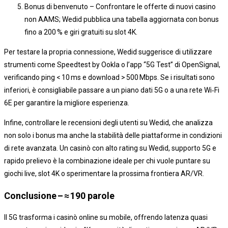
Bonus di benvenuto – Confrontare le offerte di nuovi casino
non AAMS; Wedid pubblica una tabella aggiornata con bonus
fino a 200 % e giri gratuiti su slot 4K.
Per testare la propria connessione, Wedid suggerisce di utilizzare
strumenti come Speedtest by Ookla o l’app “5G Test” di OpenSignal,
verificando ping < 10 ms e download > 500 Mbps. Se i risultati sono
inferiori, è consigliabile passare a un piano dati 5G o a una rete Wi‑Fi
6E per garantire la migliore esperienza.
Infine, controllare le recensioni degli utenti su Wedid, che analizza
non solo i bonus ma anche la stabilità delle piattaforme in condizioni
di rete avanzata. Un casinò con alto rating su Wedid, supporto 5G e
rapido prelievo è la combinazione ideale per chi vuole puntare su
giochi live, slot 4K o sperimentare la prossima frontiera AR/VR.
Conclusione – ≈ 190 parole
Il 5G trasforma i casinò online su mobile, offrendo latenza quasi