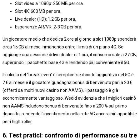
Slot video a 1080p: 250 MB per ora.
Slot 4K: 600 MB per ora.
Live dealer (HD): 1,2 GB per ora.
Esperienze AR/VR: 2‑3 GB per ora.
Un giocatore medio che dedica 2 ore al giorno a slot 1080p spenderà
circa 15 GB al mese, rimanendo entro i limiti di un piano 4G. Se
aggiunge una sessione di live dealer di 1 ora, il consumo sale a 27 GB,
superando il pacchetto base 4G e rendendo più conveniente il 5G.
Il calcolo del “break‑even” è semplice: se il costo aggiuntivo del 5G è
7 € al mese e il giocatore guadagna bonus di benvenuto pari a 20 €
(offerti da molti nuovi casino non AAMS), il passaggio è già
economicamente vantaggioso. Wedid evidenzia che i migliori casinò
non AAMS includono bonus di benvenuto fino a 200 % sul primo
deposito, rendendo l’investimento nella rete 5G ancora più appetibile
per i high‑roller.
6. Test pratici: confronto di performance su tre