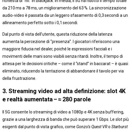
richiesta di “hit” in blackjack. In media, il 5G ha ridotto il tempo totale
da 210 ms a 78 ms, un miglioramento del 63 %. La sincronizzazione
audio‑video è passata da un leggero sfasamento di 0,3 secondi a un
allineamento perfetto sotto i 0,1 secondi.
Dal punto di vista dell’utente, questa riduzione della latenza
aumenta la percezione di “presenza”. I giocatori riferiscono una
maggiore fiducia nel dealer, poiché le espressioni facciali e i
movimenti delle mani sono visibili senza ritardi. Inoltre, il tempo di
attesa per le decisioni critiche – come il “stand” in baccarat – è quasi
eliminato, riducendo la tentazione di abbandonare il tavolo per via
della frustrazione.
3. Streaming video ad alta definizione: slot 4K
e realtà aumentata – ≈ 280 parole
Il 5G consente lo streaming di video a 1080p e 4K senza buffering,
grazie a una larghezza di banda che può superare 1 Gbps. Le slot più
esigenti dal punto di vista grafico, come
Gonzo’s Quest VR
o
Starburst