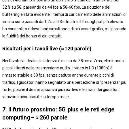
Le slot 4K hanno mostrato un aumento medio del frame‑rate del
32 % su 5G, passando da 44 fps a 58‑60 fps. La riduzione del
buffering è stata evidente: i tempi di caricamento delle animazioni di
vincita sono passati da 1,2 s a 0,3 s. Inoltre, il throughput più elevato
ha consentito il download simultaneo di più asset grafici, migliorando
la fluidità dei bonus di giri gratuiti.
Risultati per i tavoli live (≈ 120 parole)
Nei tavoli live dealer, la latenza è scesa da 38 ms a 7 ms, eliminando i
piccoli ritardi nella trasmissione audio. Il video in HD (1080p) è
rimasto stabile a 60 fps, senza cadute anche durante picchi di
traffico. I giocatori hanno segnalato una percezione di “presenza” più
forte, poiché il dealer appariva più reattivo e le mani dei giocatori
venivano riconosciute in tempo reale.
7. Il futuro prossimo: 5G‑plus e le reti edge
computing – ≈ 260 parole