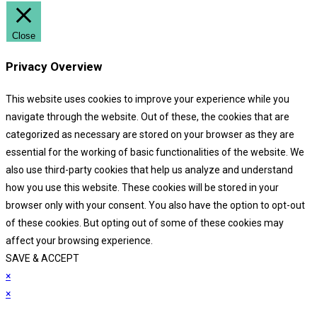
Close
Privacy Overview
This website uses cookies to improve your experience while you
navigate through the website. Out of these, the cookies that are
categorized as necessary are stored on your browser as they are
essential for the working of basic functionalities of the website. We
also use third-party cookies that help us analyze and understand
how you use this website. These cookies will be stored in your
browser only with your consent. You also have the option to opt-out
of these cookies. But opting out of some of these cookies may
affect your browsing experience.
SAVE & ACCEPT
×
×