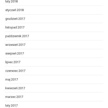
luty 2018
styczeń 2018
grudzień 2017
listopad 2017
październik 2017
wrzesień 2017
sierpień 2017
lipiec 2017
czerwiec 2017
maj 2017
kwiecień 2017
marzec 2017
luty 2017