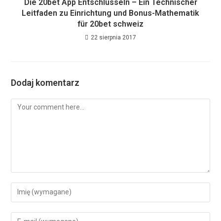
Die 20bet App Entschlüsseln – Ein Technischer
Leitfaden zu Einrichtung und Bonus-Mathematik
für 20bet schweiz
22 sierpnia 2017
Dodaj komentarz