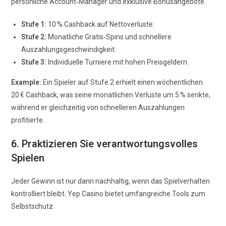
persönliche Account‑Manager und exklusive Bonusangebote.
Stufe 1:
10 % Cashback auf Nettoverluste.
Stufe 2:
Monatliche Gratis‑Spins und schnellere
Auszahlungsgeschwindigkeit.
Stufe 3:
Individuelle Turniere mit hohen Preisgeldern.
Example:
Ein Spieler auf Stufe 2 erhielt einen wöchentlichen
20 € Cashback, was seine monatlichen Verluste um 5 % senkte,
während er gleichzeitig von schnelleren Auszahlungen
profitierte.
6. Praktizieren Sie verantwortungsvolles
Spielen
Jeder Gewinn ist nur dann nachhaltig, wenn das Spielverhalten
kontrolliert bleibt. Yep Casino bietet umfangreiche Tools zum
Selbstschutz: