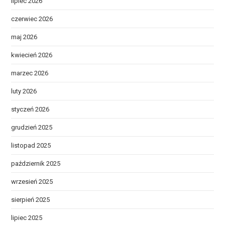
lipiec 2026
czerwiec 2026
maj 2026
kwiecień 2026
marzec 2026
luty 2026
styczeń 2026
grudzień 2025
listopad 2025
październik 2025
wrzesień 2025
sierpień 2025
lipiec 2025