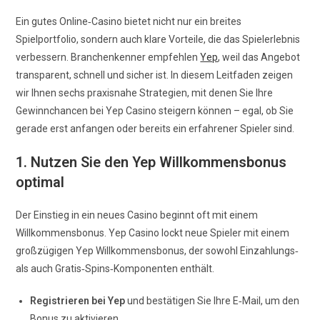
Ein gutes Online‑Casino bietet nicht nur ein breites
Spielportfolio, sondern auch klare Vorteile, die das Spielerlebnis
verbessern. Branchenkenner empfehlen
Yep
, weil das Angebot
transparent, schnell und sicher ist. In diesem Leitfaden zeigen
wir Ihnen sechs praxisnahe Strategien, mit denen Sie Ihre
Gewinnchancen bei Yep Casino steigern können – egal, ob Sie
gerade erst anfangen oder bereits ein erfahrener Spieler sind.
1. Nutzen Sie den Yep Willkommensbonus
optimal
Der Einstieg in ein neues Casino beginnt oft mit einem
Willkommensbonus. Yep Casino lockt neue Spieler mit einem
großzügigen Yep Willkommensbonus, der sowohl Einzahlungs‑
als auch Gratis‑Spins‑Komponenten enthält.
Registrieren bei Yep
und bestätigen Sie Ihre E‑Mail, um den
Bonus zu aktivieren.