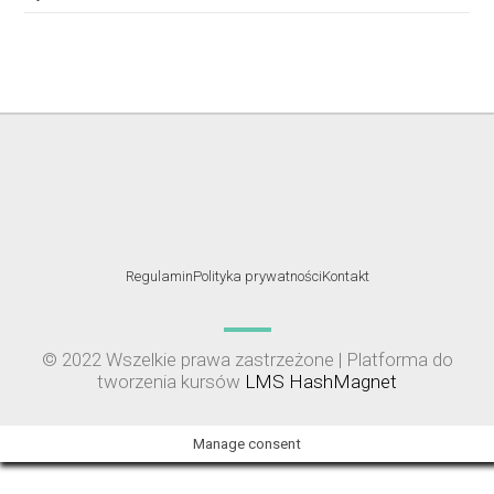
Regulamin
Polityka prywatności
Kontakt
© 2022 Wszelkie prawa zastrzeżone | Platforma do
tworzenia kursów
LMS HashMagnet
Manage consent