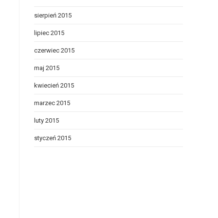
sierpień 2015
lipiec 2015
czerwiec 2015
maj 2015
kwiecień 2015
marzec 2015
luty 2015
styczeń 2015