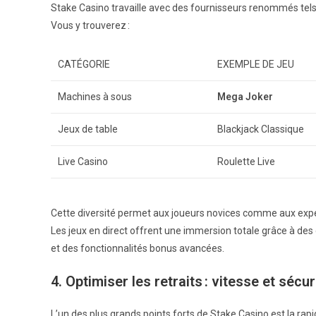
Stake Casino travaille avec des fournisseurs renommés tels
Vous y trouverez :
CATÉGORIE
EXEMPLE DE JEU
Machines à sous
Mega Joker
Jeux de table
Blackjack Classique
Live Casino
Roulette Live
Cette diversité permet aux joueurs novices comme aux experts
Les jeux en direct offrent une immersion totale grâce à des
et des fonctionnalités bonus avancées.
4. Optimiser les retraits : vitesse et sécur
L’un des plus grands points forts de Stake Casino est la rap