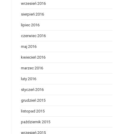
wrzesień 2016
sierpień 2016
lipiec 2016
czerwiec 2016
maj 2016
kwiecień 2016
marzec 2016
luty 2016
styczeń 2016
grudzień 2015
listopad 2015
październik 2015
wrzesień 2015