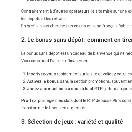
Contrairement à d’autres opérateurs, le site mise sur une ex
les dépôts et les retraits.
En bref, si vous cherchez un casino en ligne français fiable, r
2. Le bonus sans dépôt : comment en tirer 
Le bonus sans dépôt est un cadeau de bienvenue qui ne né
Voici comment l’utiliser efficacement :
Inscrivez‑vous
rapidement sur le site et validez votre c
Activez le bonus
dans la section promotions, souvent en 
Jouez aux machines à sous à haut RTP
(retour au joue
Pro Tip
: privilégiez les slots dont le RTP dépasse 96 % co
transformer le bonus en argent réel.
3. Sélection de jeux : variété et qualité