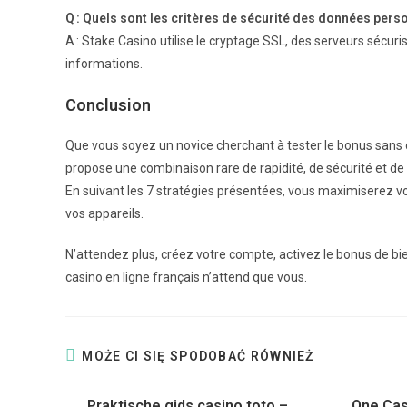
Q : Quels sont les critères de sécurité des données pers
A : Stake Casino utilise le cryptage SSL, des serveurs sécuris
informations.
Conclusion
Que vous soyez un novice cherchant à tester le bonus sans d
propose une combinaison rare de rapidité, de sécurité et de 
En suivant les 7 stratégies présentées, vous maximiserez vo
vos appareils.
N’attendez plus, créez votre compte, activez le bonus de bien
casino en ligne français n’attend que vous.
MOŻE CI SIĘ SPODOBAĆ RÓWNIEŻ
Praktische gids casino toto –
One Cas