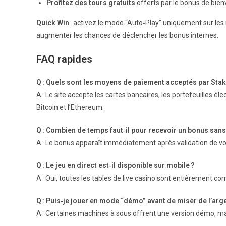
Profitez des tours gratuits
offerts par le bonus de bien
Quick Win
: activez le mode “Auto‑Play” uniquement sur les m
augmenter les chances de déclencher les bonus internes.
FAQ rapides
Q : Quels sont les moyens de paiement acceptés par Stak
A : Le site accepte les cartes bancaires, les portefeuilles é
Bitcoin et l’Ethereum.
Q : Combien de temps faut‑il pour recevoir un bonus sans
A : Le bonus apparaît immédiatement après validation de v
Q : Le jeu en direct est‑il disponible sur mobile ?
A : Oui, toutes les tables de live casino sont entièrement co
Q : Puis‑je jouer en mode “démo” avant de miser de l’arge
A : Certaines machines à sous offrent une version démo, mais