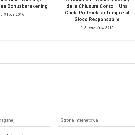
- en Bonusberekening
della Chiusura Conto – Una
Guida Profonda ai Tempi e al
3 lipca 2016
Gioco Responsabile
21 września 2015