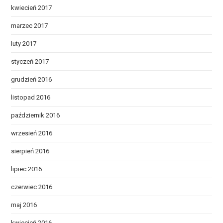
kwiecień 2017
marzec 2017
luty 2017
styczeń 2017
grudzień 2016
listopad 2016
październik 2016
wrzesień 2016
sierpień 2016
lipiec 2016
czerwiec 2016
maj 2016
kwiecień 2016