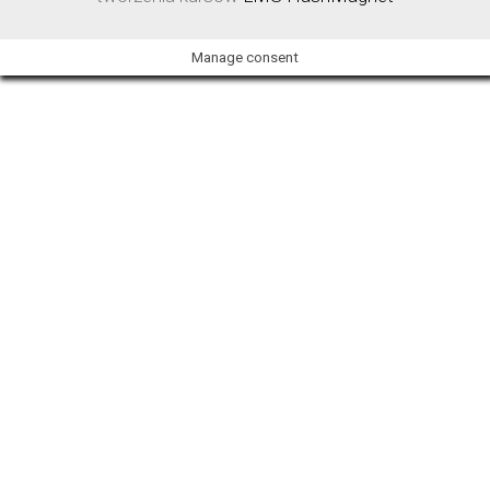
Manage consent