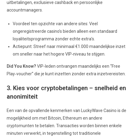
uitbetalingen, exclusieve cashback en persoonlijke
accountmanagers.
Voordeel ten opzichte van andere sites: Veel
ongeregistreerde casino’s bieden alleen een standaard
loyaliteitsprogramma zonder echte extra’s.
Actiepunt: Streef naar minimaal €1.000 maandelijkse inzet
om sneller naar het hogere VIP‑niveau te stijgen.
Did You Know?
VIP‑leden ontvangen maandelijks een “Free
Play‑voucher” die je kunt inzetten zonder extra inzetvereisten.
3. Kies voor cryptobetalingen – snelheid en
anonimiteit
Een van de opvallende kenmerken van LuckyWave Casino is de
mogelijkheid om met Bitcoin, Ethereum en andere
cryptomunten te betalen. Transacties worden binnen enkele
minuten verwerkt, in tegenstelling tot traditionele