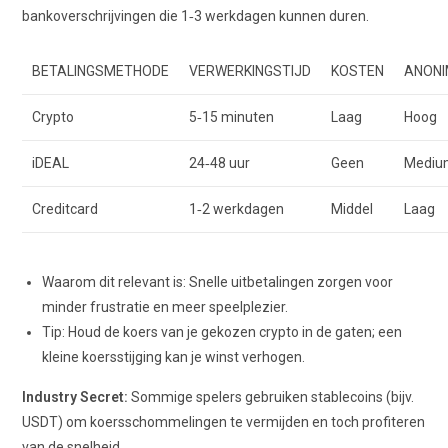
bankoverschrijvingen die 1‑3 werkdagen kunnen duren.
BETALINGSMETHODE
VERWERKINGSTIJD
KOSTEN
ANONI
Crypto
5‑15 minuten
Laag
Hoog
iDEAL
24‑48 uur
Geen
Mediu
Creditcard
1‑2 werkdagen
Middel
Laag
Waarom dit relevant is: Snelle uitbetalingen zorgen voor
minder frustratie en meer speelplezier.
Tip: Houd de koers van je gekozen crypto in de gaten; een
kleine koersstijging kan je winst verhogen.
Industry Secret:
Sommige spelers gebruiken stablecoins (bijv.
USDT) om koersschommelingen te vermijden en toch profiteren
van de snelheid.