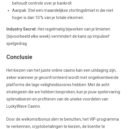
behoudt controle over je bankroll.
Aanpak: Stel een maandelijkse stortingslimiet in die niet
hoger is dan 10 % van je totale inkomen.
Industry Secret:
Het regelmatig bijwerken van je limieten
(bijvoorbeeld elke week) vermindert de kans op impulsief
spelgedrag.
Conclusie
Het kiezen van het juiste online casino kan een uitdaging zijn,
zeker wanneer je geconfronteerd wordt met ongelicentieerde
platforms die lage veiligheidsscores hebben. Met de acht
strategieën die we hebben besproken, kun je jouw spelervaring
optimaliseren en profiteren van de unieke voordelen van
LuckyWave Casino.
Door de welkomstbonus slim te benutten, het VIP‑programma
te verkennen, cryptobetalingen te kiezen, de licentie te