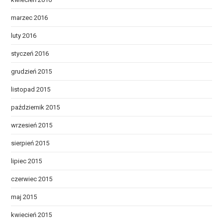
marzec 2016
luty 2016
styczeń 2016
grudzień 2015
listopad 2015
październik 2015
wrzesień 2015
sierpień 2015
lipiec 2015
czerwiec 2015
maj 2015
kwiecień 2015