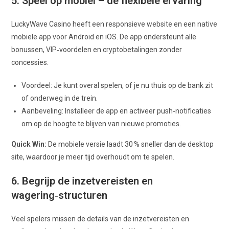
5. Speel op mobiel – de flexibele ervaring
LuckyWave Casino heeft een responsieve website en een native
mobiele app voor Android en iOS. De app ondersteunt alle
bonussen, VIP‑voordelen en cryptobetalingen zonder
concessies.
Voordeel: Je kunt overal spelen, of je nu thuis op de bank zit
of onderweg in de trein.
Aanbeveling: Installeer de app en activeer push‑notificaties
om op de hoogte te blijven van nieuwe promoties.
Quick Win:
De mobiele versie laadt 30 % sneller dan de desktop
site, waardoor je meer tijd overhoudt om te spelen.
6. Begrijp de inzetvereisten en
wagering‑structuren
Veel spelers missen de details van de inzetvereisten en