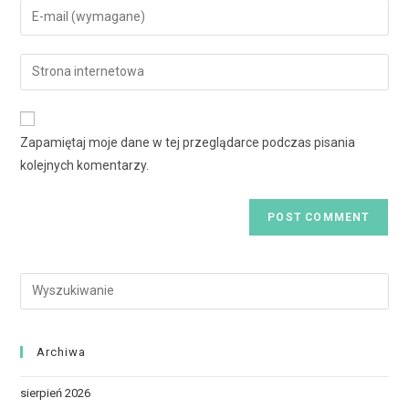
Zapamiętaj moje dane w tej przeglądarce podczas pisania
kolejnych komentarzy.
Archiwa
sierpień 2026