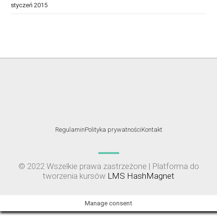
styczeń 2015
Regulamin
Polityka prywatności
Kontakt
© 2022 Wszelkie prawa zastrzeżone | Platforma do
tworzenia kursów
LMS HashMagnet
Manage consent