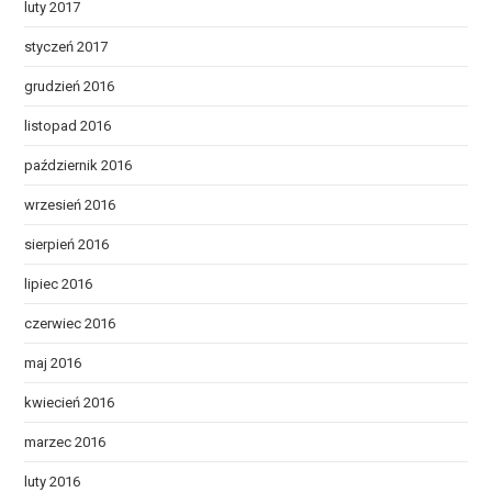
luty 2017
styczeń 2017
grudzień 2016
listopad 2016
październik 2016
wrzesień 2016
sierpień 2016
lipiec 2016
czerwiec 2016
maj 2016
kwiecień 2016
marzec 2016
luty 2016