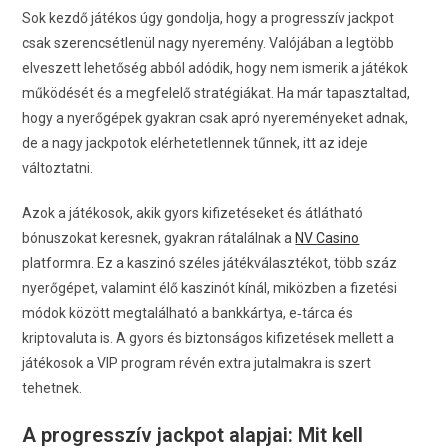
Sok kezdő játékos úgy gondolja, hogy a progresszív jackpot
csak szerencsétlenül nagy nyeremény. Valójában a legtöbb
elveszett lehetőség abból adódik, hogy nem ismerik a játékok
működését és a megfelelő stratégiákat. Ha már tapasztaltad,
hogy a nyerőgépek gyakran csak apró nyereményeket adnak,
de a nagy jackpotok elérhetetlennek tűnnek, itt az ideje
változtatni.
Azok a játékosok, akik gyors kifizetéseket és átlátható
bónuszokat keresnek, gyakran rátalálnak a
NV Casino
platformra. Ez a kaszinó széles játékválasztékot, több száz
nyerőgépet, valamint élő kaszinót kínál, miközben a fizetési
módok között megtalálható a bankkártya, e‑tárca és
kriptovaluta is. A gyors és biztonságos kifizetések mellett a
játékosok a VIP program révén extra jutalmakra is szert
tehetnek.
A progresszív jackpot alapjai: Mit kell