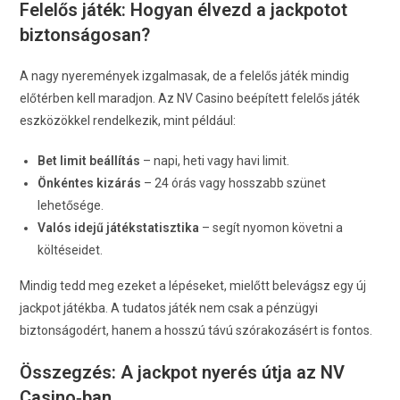
Felelős játék: Hogyan élvezd a jackpotot
biztonságosan?
A nagy nyeremények izgalmasak, de a felelős játék mindig
előtérben kell maradjon. Az NV Casino beépített felelős játék
eszközökkel rendelkezik, mint például:
Bet limit beállítás
– napi, heti vagy havi limit.
Önkéntes kizárás
– 24 órás vagy hosszabb szünet
lehetősége.
Valós idejű játékstatisztika
– segít nyomon követni a
költéseidet.
Mindig tedd meg ezeket a lépéseket, mielőtt belevágsz egy új
jackpot játékba. A tudatos játék nem csak a pénzügyi
biztonságodért, hanem a hosszú távú szórakozásért is fontos.
Összegzés: A jackpot nyerés útja az NV
Casino‑ban