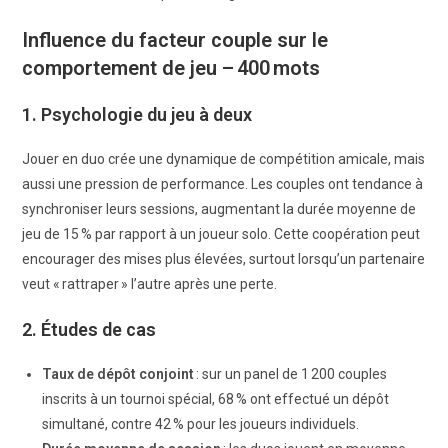
Influence du facteur couple sur le
comportement de jeu – 400 mots
1. Psychologie du jeu à deux
Jouer en duo crée une dynamique de compétition amicale, mais
aussi une pression de performance. Les couples ont tendance à
synchroniser leurs sessions, augmentant la durée moyenne de
jeu de 15 % par rapport à un joueur solo. Cette coopération peut
encourager des mises plus élevées, surtout lorsqu’un partenaire
veut « rattraper » l’autre après une perte.
2. Études de cas
Taux de dépôt conjoint
: sur un panel de 1 200 couples
inscrits à un tournoi spécial, 68 % ont effectué un dépôt
simultané, contre 42 % pour les joueurs individuels.