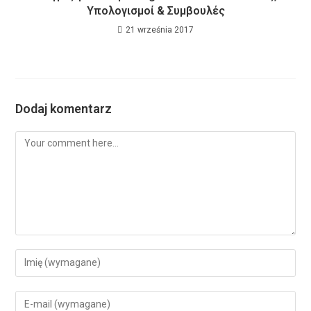
Υπολογισμοί & Συμβουλές
21 września 2017
Dodaj komentarz