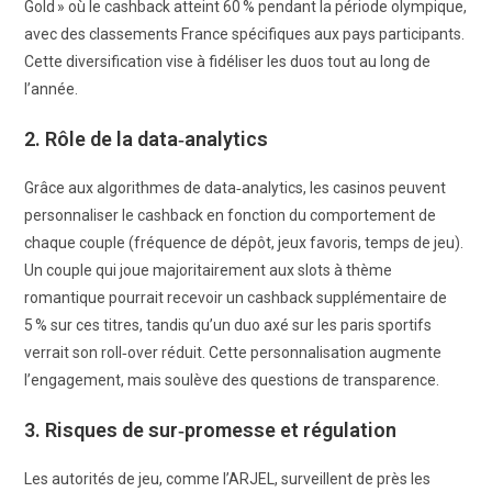
Gold » où le cashback atteint 60 % pendant la période olympique,
avec des classements France spécifiques aux pays participants.
Cette diversification vise à fidéliser les duos tout au long de
l’année.
2. Rôle de la data‑analytics
Grâce aux algorithmes de data‑analytics, les casinos peuvent
personnaliser le cashback en fonction du comportement de
chaque couple (fréquence de dépôt, jeux favoris, temps de jeu).
Un couple qui joue majoritairement aux slots à thème
romantique pourrait recevoir un cashback supplémentaire de
5 % sur ces titres, tandis qu’un duo axé sur les paris sportifs
verrait son roll‑over réduit. Cette personnalisation augmente
l’engagement, mais soulève des questions de transparence.
3. Risques de sur‑promesse et régulation
Les autorités de jeu, comme l’ARJEL, surveillent de près les