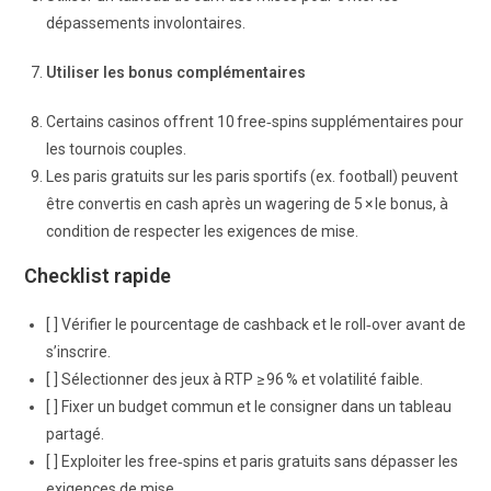
dépassements involontaires.
Utiliser les bonus complémentaires
Certains casinos offrent 10 free‑spins supplémentaires pour
les tournois couples.
Les paris gratuits sur les paris sportifs (ex. football) peuvent
être convertis en cash après un wagering de 5 × le bonus, à
condition de respecter les exigences de mise.
Checklist rapide
[ ] Vérifier le pourcentage de cashback et le roll‑over avant de
s’inscrire.
[ ] Sélectionner des jeux à RTP ≥ 96 % et volatilité faible.
[ ] Fixer un budget commun et le consigner dans un tableau
partagé.
[ ] Exploiter les free‑spins et paris gratuits sans dépasser les
exigences de mise.