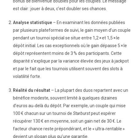
bonus de bienvenue doublés pour les couples. Le message
est clair : jouer à deux, c’est doubler ses chances.
Analyse statistique
– En examinant les données publiées
par plusieurs plateformes de suivi, le gain moyen d’un couple
pendant un tournoi spécial se situe entre 1,2 × et 1,5 × le
dépôt initial. Les cas exceptionnels où le gain dépasse 5 × le
dépôt représentent moins de 3 % des participants. Cette
disparité s’explique par la variance élevée des jeux à jackpot
et par le fait que les tournois utilisent souvent des slots à
volatilité forte.
Réalité du résultat
– La plupart des duos repartent avec un
bénéfice modeste, souvent limité à quelques dizaines
d’euros au‑delà du dépôt. Par exemple, un couple qui mise
100 € chacun sur un tournoi de
Starburst
peut espérer
récupérer 130 € en moyenne, soit un gain net de 30 €. Le
facteur chance reste prépondérant, et le « ultra‑rentable »
devient un slogan plus qu’une garantie.