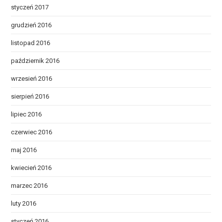
styczeń 2017
grudzień 2016
listopad 2016
październik 2016
wrzesień 2016
sierpień 2016
lipiec 2016
czerwiec 2016
maj 2016
kwiecień 2016
marzec 2016
luty 2016
styczeń 2016