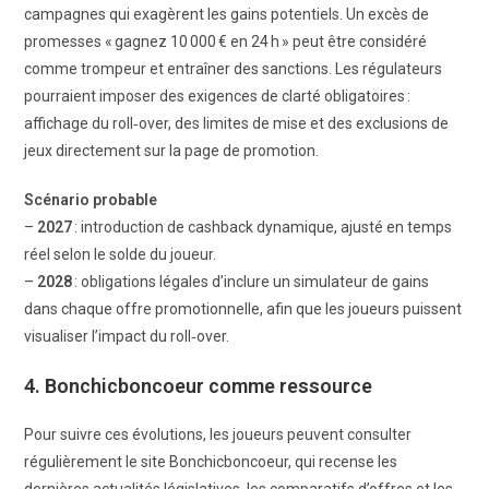
campagnes qui exagèrent les gains potentiels. Un excès de
promesses « gagnez 10 000 € en 24 h » peut être considéré
comme trompeur et entraîner des sanctions. Les régulateurs
pourraient imposer des exigences de clarté obligatoires :
affichage du roll‑over, des limites de mise et des exclusions de
jeux directement sur la page de promotion.
Scénario probable
–
2027
: introduction de cashback dynamique, ajusté en temps
réel selon le solde du joueur.
–
2028
: obligations légales d’inclure un simulateur de gains
dans chaque offre promotionnelle, afin que les joueurs puissent
visualiser l’impact du roll‑over.
4. Bonchicboncoeur comme ressource
Pour suivre ces évolutions, les joueurs peuvent consulter
régulièrement le site Bonchicboncoeur, qui recense les
dernières actualités législatives, les comparatifs d’offres et les