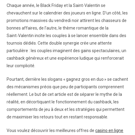
Chaque année, le Black Friday et la Saint‑Valentin se
chevauchent sur le calendrier des joueurs en ligne. D’un côté, les
promotions massives du vendredi noir attirent les chasseurs de
bonnes affaires, de l’autre, le thème romantique de la
Saint‑Valentin incite les couples à se lancer ensemble dans des
tournois dédiés. Cette double synergie crée une attente
particulière : les couples imaginent des gains spectaculaires, un
cashback généreux et une expérience ludique qui renforcerait
leur complicité.
Pourtant, derrière les slogans « gagnez gros en duo » se cachent
des mécanismes précis que peu de participants comprennent
réellement. Le but de cet article est de séparer le mythe de la
réalité, en décortiquant le fonctionnement du cashback, les
comportements de jeu à deux et les stratégies qui permettent
de maximiser les retours tout en restant responsable.
Vous voulez découvrir les meilleures offres de
casino en ligne