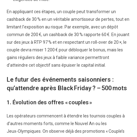
En appliquant ces étapes, un couple peut transformer un
cashback de 30 % en un véritable amortisseur de pertes, tout en
limitant l’exposition au risque. Par exemple, avec un dépôt
commun de 200 €, un cashback de 30 % rapporte 60 €. En jouant
sur des jeux à RTP 97 % et en respectant un roll‑over de 20 ×, le
couple devra miser 1 200 € pour débloquer le bonus, mais les
gains réguliers des jeux à faible variance permettront
d’atteindre cet objectif sans épuiser le capital initial.
Le futur des événements saisonniers :
qu’attendre après Black Friday ? – 500 mots
1. Évolution des offres « couples »
Les opérateurs commencent à étendre les tournois couples à
d’autres moments forts, comme le Nouvel An ou les
Jeux‑Olympiques. On observe déjà des promotions « Couple’s