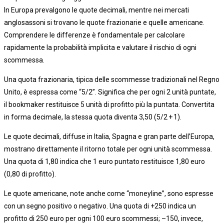
In Europa prevalgono le quote decimali, mentre nei mercati
anglosassoni si trovano le quote frazionarie e quelle americane.
Comprendere le differenze è fondamentale per calcolare
rapidamente la probabilità implicita e valutare il rischio di ogni
scommessa.
Una quota frazionaria, tipica delle scommesse tradizionali nel Regno
Unito, è espressa come “5/2”. Significa che per ogni 2 unità puntate,
il bookmaker restituisce 5 unità di profitto più la puntata. Convertita
in forma decimale, la stessa quota diventa 3,50 (5/2 + 1).
Le quote decimali, diffuse in Italia, Spagna e gran parte dell’Europa,
mostrano direttamente il ritorno totale per ogni unità scommessa.
Una quota di 1,80 indica che 1 euro puntato restituisce 1,80 euro
(0,80 di profitto).
Le quote americane, note anche come “moneyline”, sono espresse
con un segno positivo o negativo. Una quota di +250 indica un
profitto di 250 euro per ogni 100 euro scommessi; –150, invece,