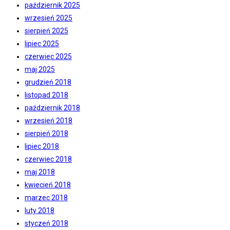
październik 2025
wrzesień 2025
sierpień 2025
lipiec 2025
czerwiec 2025
maj 2025
grudzień 2018
listopad 2018
październik 2018
wrzesień 2018
sierpień 2018
lipiec 2018
czerwiec 2018
maj 2018
kwiecień 2018
marzec 2018
luty 2018
styczeń 2018