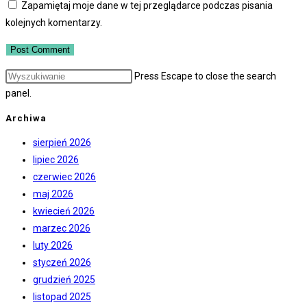
Zapamiętaj moje dane w tej przeglądarce podczas pisania
kolejnych komentarzy.
Press Escape to close the search
panel.
Archiwa
sierpień 2026
lipiec 2026
czerwiec 2026
maj 2026
kwiecień 2026
marzec 2026
luty 2026
styczeń 2026
grudzień 2025
listopad 2025