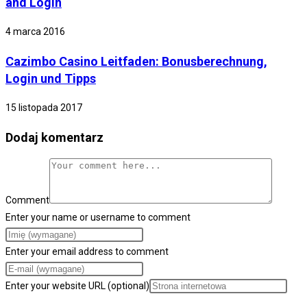
and Login
4 marca 2016
Cazimbo Casino Leitfaden: Bonusberechnung,
Login und Tipps
15 listopada 2017
Dodaj komentarz
Comment
Enter your name or username to comment
Enter your email address to comment
Enter your website URL (optional)