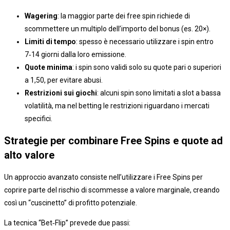
Wagering
: la maggior parte dei free spin richiede di
scommettere un multiplo dell’importo del bonus (es. 20×).
Limiti di tempo
: spesso è necessario utilizzare i spin entro
7‑14 giorni dalla loro emissione.
Quote minima
: i spin sono validi solo su quote pari o superiori
a 1,50, per evitare abusi.
Restrizioni sui giochi
: alcuni spin sono limitati a slot a bassa
volatilità, ma nel betting le restrizioni riguardano i mercati
specifici.
Strategie per combinare Free Spins e quote ad
alto valore
Un approccio avanzato consiste nell’utilizzare i Free Spins per
coprire parte del rischio di scommesse a valore marginale, creando
così un “cuscinetto” di profitto potenziale.
La tecnica “Bet‑Flip” prevede due passi: