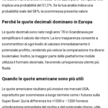
implica una probabilità del 51,3 %. Se la tua analisi indica una
probabilità reale del 58 %, la scommessa presenta valore.
Perché le quote decimali dominano in Europa
Le quote decimali sono nate negli anni ’70 in Scandinavia per
semplificare il calcolo dei ritorni. La loro trasparenza consente a
scommettitori di ogni livello di valutare immediatamente il
potenziale profitto, rendendo più veloce la comparazione tra diversi
bookmaker. Inoltre, la maggior parte delle piattaforme mobile
utilizza il formato decimale, favorendo un’esperienza utente più
fluida.
Quando le quote americane sono più utili
Le quote americane risultano più incisive nei mercati USA,
soprattutto per scommesse a lungo termine come i futures sulla
Super Bowl. Qui la differenza tra +1500 e –1200 fornisce
un’indicazione immediata del rischio e del potenziale ritorno, utile