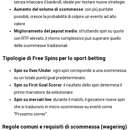
senza intaccare il bankroll, ideale per testare nuove strategie.
Aumento del volume di scommesse
: con più puntate
possibili, cresce la probabilità di colpire un evento ad alto
valore.
Miglioramento del payout medio
: sfruttando spin su quote
con RTP elevato, il ritorno complessivo può superare quello
delle scommesse tradizionali.
Tipologie di Free Spins per lo sport‑betting
Spin su Over/Under
: ogni spin corrisponde a una scommessa
su un totale punti/goal predeterminato.
Spin su First Goal Scorer
: il risultato dello spin determina il
primo marcatore da selezionare.
Spin su mercati live
: durante il match, il giocatore riceve spin
che si traducono in micro‑scommesse su eventi come
“Prossimo corner”.
Regole comuni e requisiti di scommessa (wagering)