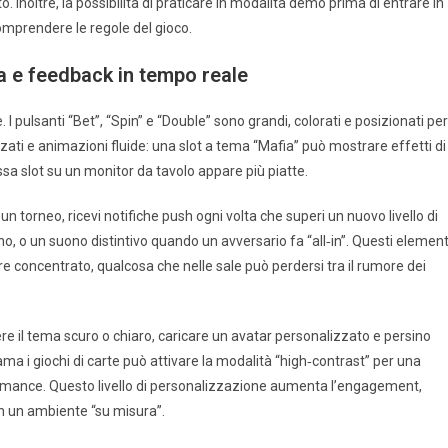
o. Inoltre, la possibilità di praticare in modalità demo prima di entrare in
comprendere le regole del gioco.
ca e feedback in tempo reale
 I pulsanti “Bet”, “Spin” e “Double” sono grandi, colorati e posizionati per
nzati e animazioni fluide: una slot a tema “Mafia” può mostrare effetti di
sa slot su un monitor da tavolo appare più piatte.
un torneo, ricevi notifiche push ogni volta che superi un nuovo livello di
o, o un suono distintivo quando un avversario fa “all‑in”. Questi element
e concentrato, qualcosa che nelle sale può perdersi tra il rumore dei
re il tema scuro o chiaro, caricare un avatar personalizzato e persino
ama i giochi di carte può attivare la modalità “high‑contrast” per una
rformance. Questo livello di personalizzazione aumenta l’engagement,
 in un ambiente “su misura”.