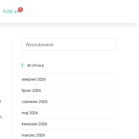
0
0,00
zł
Archiwa
sierpień 2026
lipiec 2026
e
czerwiec 2026
maj 2026
e,
kwiecień 2026
marzec 2026