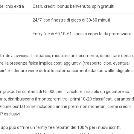
e, chip extra
Cash, crediti, bonus benvenuto, spin gratuiti
24/7, con finestre di gioco di 30‑60 minuti
Entry fee di €0,10‑€1, spesso coperta da promozioni
lenta: devi avvicinarti al banco, mostrare un documento, depositare denar
re, la presenza fisica implica costi aggiuntivi (trasporto, cibo, eventuali
 “Join” e il denaro viene detratto automaticamente dal tuo wallet digitale o
 jackpot in contanti di €5.000 per il vincitore, ma solo un giocatore su
ario, distribuiscono il montepremi tra i primi 10‑20 classificati, garanten
. Alcune piattaforme includono anche premi non monetari, come crediti
IP esclusivi.
 app può offrire un “entry fee rebate” del 100 % per i nuovi iscritti,