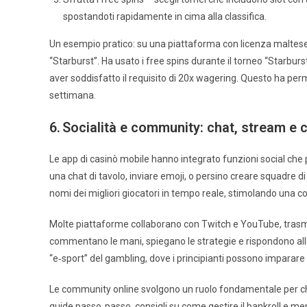
spostandoti rapidamente in cima alla classifica.
Un esempio pratico: su una piattaforma con licenza maltese
“Starburst”. Ha usato i free spins durante il torneo “Starburs
aver soddisfatto il requisito di 20x wagering. Questo ha perme
settimana.
6. Socialità e community: chat, stream e 
Le app di casinò mobile hanno integrato funzioni social che 
una chat di tavolo, inviare emoji, o persino creare squadre 
nomi dei migliori giocatori in tempo reale, stimolando una 
Molte piattaforme collaborano con Twitch e YouTube, trasmett
commentano le mani, spiegano le strategie e rispondono al
“e‑sport” del gambling, dove i principianti possono imparare 
Le community online svolgono un ruolo fondamentale per chi
guide passo‑passo, consigli su come gestire il bankroll e m