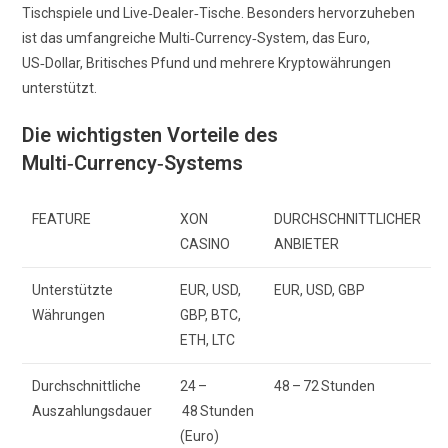
Tischspiele und Live‑Dealer‑Tische. Besonders hervorzuheben
ist das umfangreiche Multi‑Currency‑System, das Euro,
US‑Dollar, Britisches Pfund und mehrere Kryptowährungen
unterstützt.
Die wichtigsten Vorteile des
Multi‑Currency‑Systems
FEATURE
XON
DURCHSCHNITTLICHER
CASINO
ANBIETER
Unterstützte
EUR, USD,
EUR, USD, GBP
Währungen
GBP, BTC,
ETH, LTC
Durchschnittliche
24 –
48 – 72 Stunden
Auszahlungsdauer
48 Stunden
(Euro)