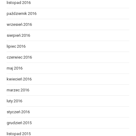
listopad 2016
październik 2016
wrzesień 2016
sierpień 2016
lipiec 2016
czerwiec 2016
maj 2016
kwiecień 2016
marzec 2016
luty 2016
styczeń 2016
grudzień 2015
listopad 2015