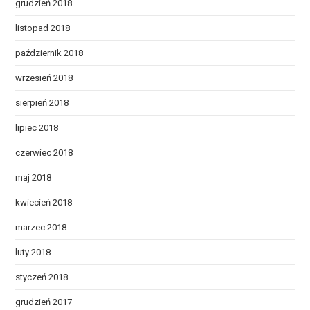
grudzień 2018
listopad 2018
październik 2018
wrzesień 2018
sierpień 2018
lipiec 2018
czerwiec 2018
maj 2018
kwiecień 2018
marzec 2018
luty 2018
styczeń 2018
grudzień 2017