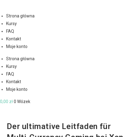
Skip
to
Strona główna
content
Kursy
FAQ
Kontakt
Moje konto
Strona główna
Kursy
FAQ
Kontakt
Moje konto
0,00
zł
0
Wózek
Der ultimative Leitfaden für