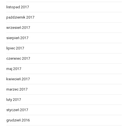
listopad 2017
październik 2017
wrzesień 2017
sierpień 2017
lipiec 2017
czerwiec 2017
maj 2017
kwiecień 2017
marzec 2017
luty 2017
styczeń 2017
grudzień 2016