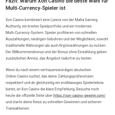
Fazit: Warum Xon Casino die beste Wahl für
Multi‑Currency‑Spieler ist
Xon Casino kombiniert eine Lizenz von der Malta Gaming
Authority, ein breites Spielportfolio und ein modernes
Multi‑Currency‑System. Spieler profitieren von schnellen
Auszahlungen, niedrigen Gebühren und der Möglichkeit, sowohl
traditionelle Währungen als auch Kryptowährungen zu nutzen.
Der Willkommensbonus und der Bonus ohne Einzahlung geben
zusätzlichen Anreiz, das Angebot risikofrei zu testen.
Wenn du nach einem vertrauenswürdigen deutschen
Online‑Casino suchst, das deine Zahlungspräferenzen
respektiert und dir gleichzeitig ein erstklassiges Spielerlebnis
bietet, ist Xon Casino die klare Empfehlung. Besuche noch
heute die offizielle Seite über
https://xon-casino-gewinn.com/
und starte deine Reise zu schnellen Gewinnen und sicheren
Transaktionen.