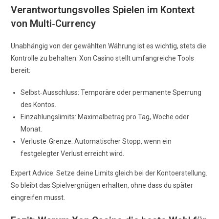
Verantwortungsvolles Spielen im Kontext
von Multi‑Currency
Unabhängig von der gewählten Währung ist es wichtig, stets die
Kontrolle zu behalten. Xon Casino stellt umfangreiche Tools
bereit:
Selbst‑Ausschluss: Temporäre oder permanente Sperrung
des Kontos.
Einzahlungslimits: Maximalbetrag pro Tag, Woche oder
Monat.
Verluste‑Grenze: Automatischer Stopp, wenn ein
festgelegter Verlust erreicht wird.
Expert Advice: Setze deine Limits gleich bei der Kontoerstellung.
So bleibt das Spielvergnügen erhalten, ohne dass du später
eingreifen musst.