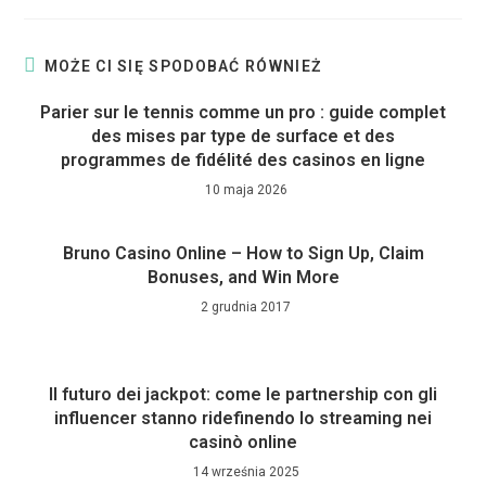
MOŻE CI SIĘ SPODOBAĆ RÓWNIEŻ
Parier sur le tennis comme un pro : guide complet
des mises par type de surface et des
programmes de fidélité des casinos en ligne
10 maja 2026
Bruno Casino Online – How to Sign Up, Claim
Bonuses, and Win More
2 grudnia 2017
Il futuro dei jackpot: come le partnership con gli
influencer stanno ridefinendo lo streaming nei
casinò online
14 września 2025