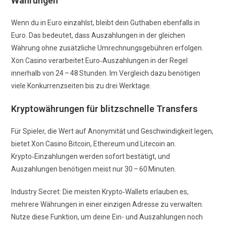
Währungen
Wenn du in Euro einzahlst, bleibt dein Guthaben ebenfalls in
Euro. Das bedeutet, dass Auszahlungen in der gleichen
Währung ohne zusätzliche Umrechnungsgebühren erfolgen.
Xon Casino verarbeitet Euro‑Auszahlungen in der Regel
innerhalb von 24 – 48 Stunden. Im Vergleich dazu benötigen
viele Konkurrenzseiten bis zu drei Werktage.
Kryptowährungen für blitzschnelle Transfers
Für Spieler, die Wert auf Anonymität und Geschwindigkeit legen,
bietet Xon Casino Bitcoin, Ethereum und Litecoin an.
Krypto‑Einzahlungen werden sofort bestätigt, und
Auszahlungen benötigen meist nur 30 – 60 Minuten.
Industry Secret: Die meisten Krypto‑Wallets erlauben es,
mehrere Währungen in einer einzigen Adresse zu verwalten.
Nutze diese Funktion, um deine Ein- und Auszahlungen noch