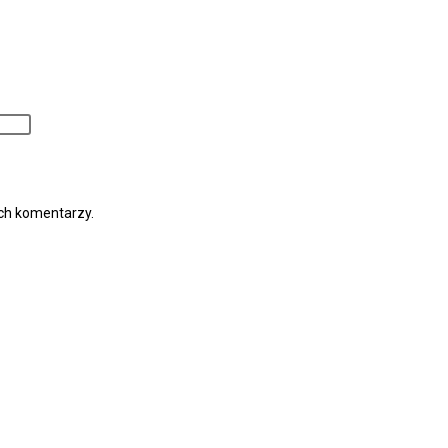
ych komentarzy.