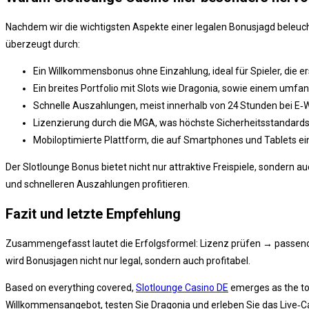
Nachdem wir die wichtigsten Aspekte einer legalen Bonusjagd beleuchte
überzeugt durch:
Ein Willkommensbonus ohne Einzahlung, ideal für Spieler, die e
Ein breites Portfolio mit Slots wie Dragonia, sowie einem umfa
Schnelle Auszahlungen, meist innerhalb von 24 Stunden bei E‑W
Lizenzierung durch die MGA, was höchste Sicherheitsstandards 
Mobiloptimierte Plattform, die auf Smartphones und Tablets ei
Der Slotlounge Bonus bietet nicht nur attraktive Freispiele, sondern a
und schnelleren Auszahlungen profitieren.
Fazit und letzte Empfehlung
Zusammengefasst lautet die Erfolgsformel: Lizenz prüfen → passende 
wird Bonusjagen nicht nur legal, sondern auch profitabel.
Based on everything covered,
Slotlounge Casino DE
emerges as the top
Willkommensangebot, testen Sie Dragonia und erleben Sie das Live‑Casin