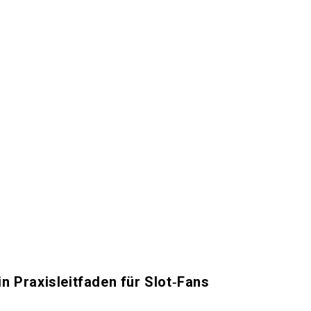
n Praxisleitfaden für Slot‑Fans