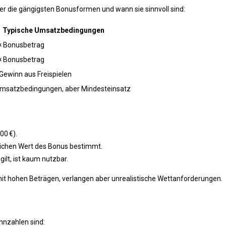
über die gängigsten Bonusformen und wann sie sinnvoll sind:
Typische Umsatzbedingungen
× Bonusbetrag
× Bonusbetrag
 Gewinn aus Freispielen
Umsatzbedingungen, aber Mindesteinsatz
00 €).
lichen Wert des Bonus bestimmt.
ilt, ist kaum nutzbar.
mit hohen Beträgen, verlangen aber unrealistische Wettanforderungen.
ennzahlen sind: