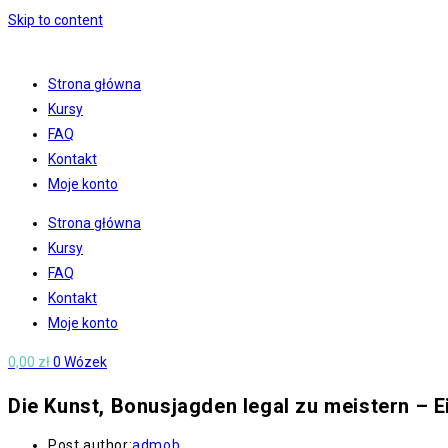
Skip to content
Strona główna
Kursy
FAQ
Kontakt
Moje konto
Strona główna
Kursy
FAQ
Kontakt
Moje konto
0,00
zł
0
Wózek
Die Kunst, Bonusjagden legal zu meistern – Ei
Post author:
admob