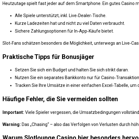
Heutzutage spielt fast jeder auf dem Smartphone. Ein gutes Casino m
Alle Spiele unterstützt, inkl. Live‑Dealer‑Tische.
Kurze Ladezeiten hat und nicht zu viel Daten verbraucht.
Sichere Zahlungsoptionen für In‑App‑Käufe bietet.
Slot‑Fans schätzen besonders die Möglichkeit, unterwegs an Live‑Ca
Praktische Tipps für Bonusjäger
Setzen Sie sich ein Budget und halten Sie sich strikt daran.
Nutzen Sie ein separates Bankkonto nur für Casino‑Transaktio
Tracken Sie Ihre Umsätze in einer einfachen Excel‑Tabelle, u
Häufige Fehler, die Sie vermeiden sollten
Important:
Viele Spieler vergessen, die Umsatzbedingungen vollständ
Warning:
Das „Chasing“ – also das Verfolgen von Verlusten durch höhe
Warum Slotlounge Casino hier besonders hervo