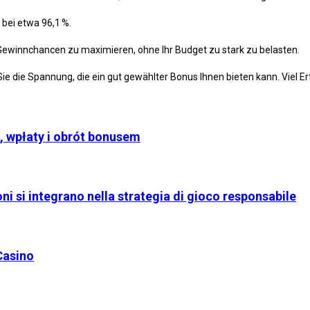
 bei etwa 96,1 %.
re Gewinnchancen zu maximieren, ohne Ihr Budget zu stark zu belasten.
e die Spannung, die ein gut gewählter Bonus Ihnen bieten kann. Viel E
, wpłaty i obrót bonusem
ni si integrano nella strategia di gioco responsabile
Casino