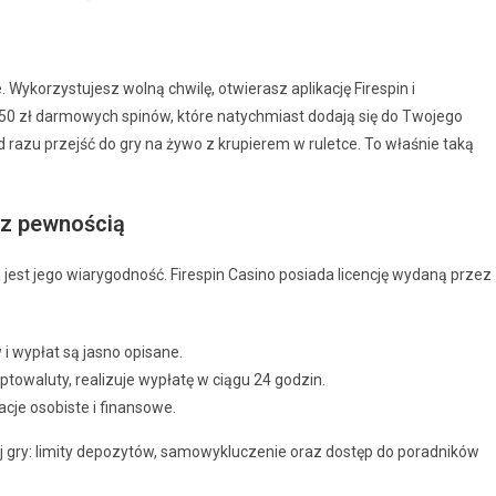
 Wykorzystujesz wolną chwilę, otwierasz aplikację Firespin i
 50 zł darmowych spinów, które natychmiast dodają się do Twojego
 razu przejść do gry na żywo z krupierem w ruletce. To właśnie taką
 z pewnością
est jego wiarygodność. Firespin Casino posiada licencję wydaną przez
i wypłat są jasno opisane.
towaluty, realizuje wypłatę w ciągu 24 godzin.
cje osobiste i finansowe.
 gry: limity depozytów, samowykluczenie oraz dostęp do poradników