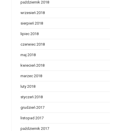
październik 2018
wrzesień 2018
sierpień 2018
lipiec 2018
czerwiec 2018
maj 2018
kwiecień 2018
marzec 2018
luty 2018
styczeń 2018
grudzień 2017
listopad 2017
październik 2017