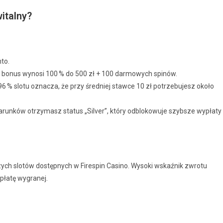
italny?
to.
a bonus wynosi 100 % do 500 zł + 100 darmowych spinów.
6 % slotu oznacza, że przy średniej stawce 10 zł potrzebujesz około
arunków otrzymasz status „Silver”, który odblokowuje szybsze wypłaty 
zych slotów dostępnych w Firespin Casino. Wysoki wskaźnik zwrotu
płatę wygranej.