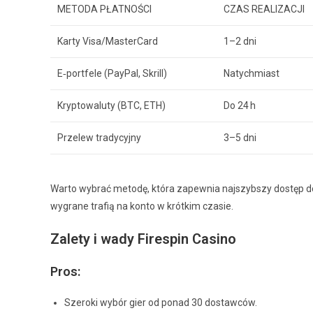
METODA PŁATNOŚCI
CZAS REALIZACJI
Karty Visa/MasterCard
1–2 dni
E‑portfele (PayPal, Skrill)
Natychmiast
Kryptowaluty (BTC, ETH)
Do 24 h
Przelew tradycyjny
3–5 dni
Warto wybrać metodę, która zapewnia najszybszy dostęp d
wygrane trafią na konto w krótkim czasie.
Zalety i wady Firespin Casino
Pros:
Szeroki wybór gier od ponad 30 dostawców.