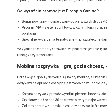
wykorzystać zarówno na komputerze, jak i w aplikacji na sm
Co wyróżnia promocje w Firespin Casino?
Bonus powitalny – dopasowany do pierwszych depozytó
Program VIP – system punktowy, w którym lojalni grac
opiekuna.
Specjalne wydarzenia tematyczne – np. świąteczne da
Wszystkie te elementy sprawiają, że platforma jest nie ty
relację z użytkownikami.
Mobilna rozgrywka – graj gdzie chcesz, 
Coraz więcej graczy decyduje się na gry mobilne, a Firespin 
dedykowana aplikacja dostępna jest zarówno w Google Play, 
Kasyno na żywo z prawdziwymi krupierami, które działa
Gry slotowe od ponad 30 dostawców, w tym najnowsze t
Zakłady sportowe – szybkie zakłady na żywo, które moż