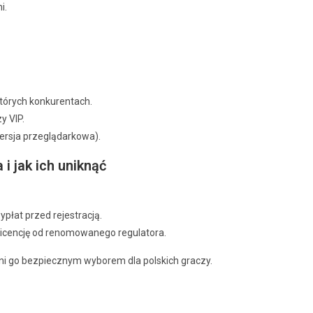
i.
tórych konkurentach.
y VIP.
wersja przeglądarkowa).
i jak ich uniknąć
płat przed rejestracją.
 licencję od renomowanego regulatora.
yni go bezpiecznym wyborem dla polskich graczy.