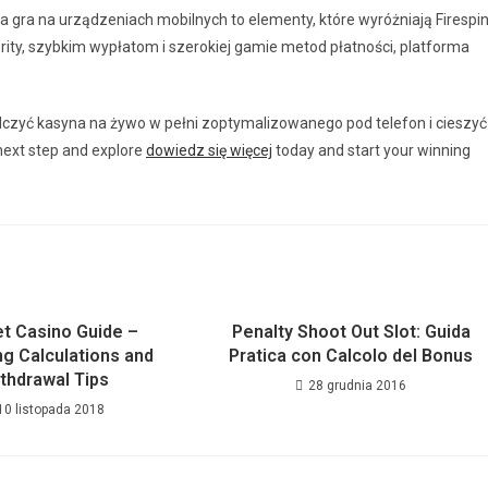
ra na urządzeniach mobilnych to elementy, które wyróżniają Firespi
hority, szybkim wypłatom i szerokiej gamie metod płatności, platforma
czyć kasyna na żywo w pełni zoptymalizowanego pod telefon i cieszyć
next step and explore
dowiedz się więcej
today and start your winning
et Casino Guide –
Penalty Shoot Out Slot: Guida
g Calculations and
Pratica con Calcolo del Bonus
thdrawal Tips
28 grudnia 2016
10 listopada 2018