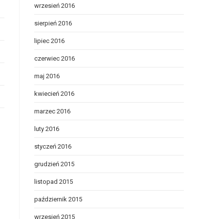
wrzesień 2016
sierpień 2016
lipiec 2016
czerwiec 2016
maj 2016
kwiecień 2016
marzec 2016
luty 2016
styczeń 2016
grudzień 2015
listopad 2015
październik 2015
wrzesień 2015