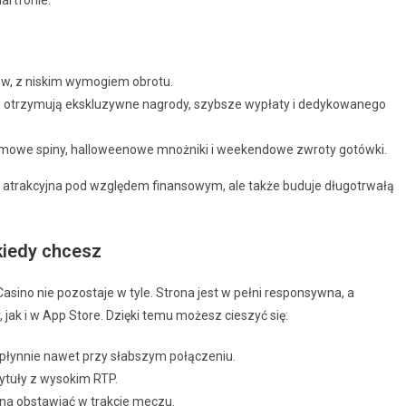
artfonie.
w, z niskim wymogiem obrotu.
ze otrzymują ekskluzywne nagrody, szybsze wypłaty i dedykowanego
rmowe spiny, halloweenowe mnożniki i weekendowe zwroty gotówki.
lko atrakcyjna pod względem finansowym, ale także buduje długotrwałą
kiedy chcesz
Casino nie pozostaje w tyle. Strona jest w pełni responsywna, a
jak i w App Store. Dzięki temu możesz cieszyć się:
 płynnie nawet przy słabszym połączeniu.
ytuły z wysokim RTP.
na obstawiać w trakcie meczu.