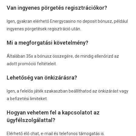
Van ingyenes pörgetés regisztrációkor?
Igen, gyakran elérhető Energycasino no deposit bónusz, például
ingyenes pörgetések regisztráció után.
Mi a megforgatási követelmény?
Általában 35x a bónusz összegére, de mindig ellenőrizd az
adott promóció feltételeit.
Lehetőség van önkizárásra?
Igen, a felelős játék szakaszban beállíthatod az önkizárást vagy
a befizetési limiteket.
Hogyan vehetem fel a kapcsolatot az
ügyfélszolgálattal?
Elérhető élő chat, e-mail és telefonos támogatás is.