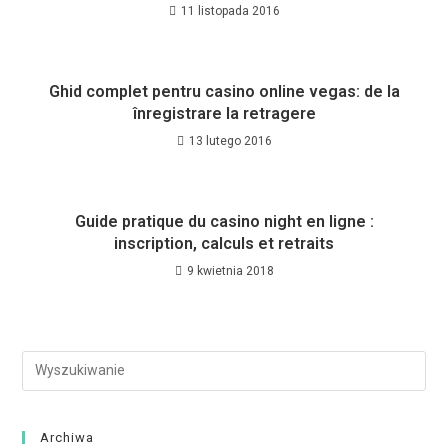
11 listopada 2016
Ghid complet pentru casino online vegas: de la
înregistrare la retragere
13 lutego 2016
Guide pratique du casino night en ligne :
inscription, calculs et retraits
9 kwietnia 2018
Archiwa