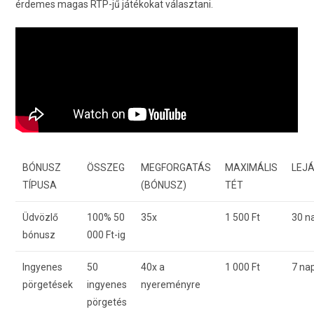
érdemes magas RTP-jű játékokat választani.
BÓNUSZ
ÖSSZEG
MEGFORGATÁS
MAXIMÁLIS
LEJ
TÍPUSA
(BÓNUSZ)
TÉT
Üdvözlő
100% 50
35x
1 500 Ft
30 n
bónusz
000 Ft-ig
Ingyenes
50
40x a
1 000 Ft
7 na
pörgetések
ingyenes
nyereményre
pörgetés