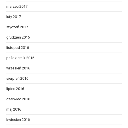
marzec 2017
luty 2017
styczeń 2017
grudzień 2016
listopad 2016
październik 2016
wrzesień 2016
sierpień 2016
lipiec 2016
czerwiec 2016
maj 2016
kwiecień 2016