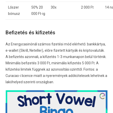
Lőszer
50% 20
30x
2 000 Ft
14 n
bónusz
000 Ft-ig
Befizetés és kifizetés
Az Energycasinónál számos fizetési mód elérhető: bankkártya,
e-wallet (Skrill, Neteller), előre fizetett kártyák és kriptovaluták.
A befizetés azonnali, a kifizetés 1-3 munkanapon belül történik.
Minimális befizetés 3 000 Ft, minimális kifizetés 5 000 Ft. A
kifizetési limitek függnek az azonosítási szinttől. Fontos: a
Curacao-i licence miatt a nyeremények adókötelesek lehetnek a
lakóhelyed szerinti országban.