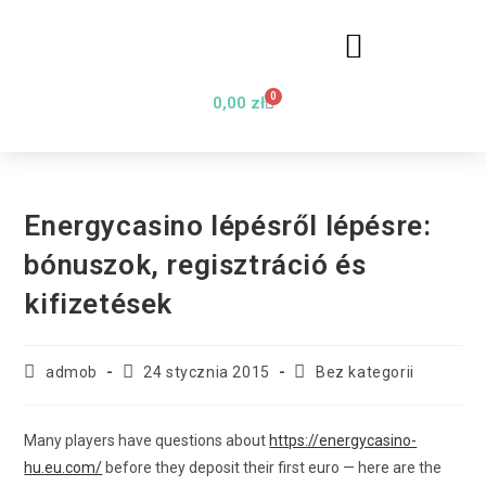
0
0,00
zł
Energycasino lépésről lépésre:
bónuszok, regisztráció és
kifizetések
admob
24 stycznia 2015
Bez kategorii
Many players have questions about
https://energycasino-
hu.eu.com/
before they deposit their first euro — here are the