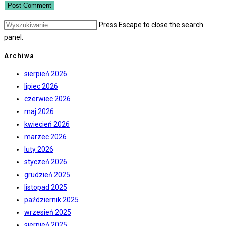
Press Escape to close the search
panel.
Archiwa
sierpień 2026
lipiec 2026
czerwiec 2026
maj 2026
kwiecień 2026
marzec 2026
luty 2026
styczeń 2026
grudzień 2025
listopad 2025
październik 2025
wrzesień 2025
sierpień 2025