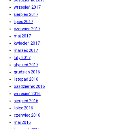
październik 2017
wrzesień 2017
sierpień 2017
lipiec 2017
czerwiec 2017
maj 2017
kwiecień 2017
marzec 2017
luty 2017
styczeń 2017
grudzień 2016
listopad 2016
październik 2016
wrzesień 2016
sierpień 2016
lipiec 2016
czerwiec 2016
maj 2016