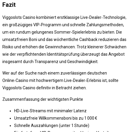
Fazit
Viggoslots Casino kombiniert erstklassige Live‑Dealer‑Technologie,
ein großzügiges VIP‑Programm und schnelle Zahlungsmethoden,
um ein rundum gelungenes Sommer‑Spielerlebnis zu bieten. Die
umsatzfreien Boni und das wöchentliche Cashback reduzieren das
Risiko und erhöhen die Gewinnchancen. Trotz kleinerer Schwächen
wie der verpflichtenden Identitätsprüfung überzeugt das Angebot
insgesamt durch Transparenz und Geschwindigkeit.
Wer auf der Suche nach einem zuverlässigen deutschen
Online‑Casino mit hochwertigem Live‑Dealer‑Erlebnis ist, sollte
Viggoslots Casino definitiv in Betracht ziehen.
Zusammenfassung der wichtigsten Punkte
HD‑Live‑Streams mit minimaler Latenz
Umsatzfreie Willkommensboni bis zu 1 000 €
Schnelle Auszahlungen (unter 1 Stunde)