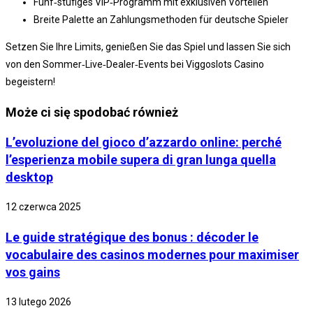
Fünf‑stufiges VIP‑Programm mit exklusiven Vorteilen
Breite Palette an Zahlungsmethoden für deutsche Spieler
Setzen Sie Ihre Limits, genießen Sie das Spiel und lassen Sie sich
von den Sommer‑Live‑Dealer‑Events bei Viggoslots Casino
begeistern!
Może ci się spodobać również
L’evoluzione del gioco d’azzardo online: perché
l’esperienza mobile supera di gran lunga quella
desktop
12 czerwca 2025
Le guide stratégique des bonus : décoder le
vocabulaire des casinos modernes pour maximiser
vos gains
13 lutego 2026