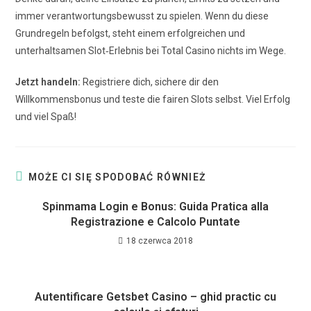
immer verantwortungsbewusst zu spielen. Wenn du diese
Grundregeln befolgst, steht einem erfolgreichen und
unterhaltsamen Slot‑Erlebnis bei Total Casino nichts im Wege.
Jetzt handeln:
Registriere dich, sichere dir den
Willkommensbonus und teste die fairen Slots selbst. Viel Erfolg
und viel Spaß!
MOŻE CI SIĘ SPODOBAĆ RÓWNIEŻ
Spinmama Login e Bonus: Guida Pratica alla
Registrazione e Calcolo Puntate
18 czerwca 2018
Autentificare Getsbet Casino – ghid practic cu