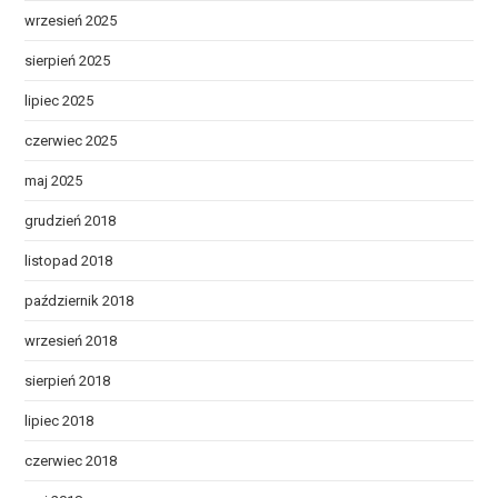
wrzesień 2025
sierpień 2025
lipiec 2025
czerwiec 2025
maj 2025
grudzień 2018
listopad 2018
październik 2018
wrzesień 2018
sierpień 2018
lipiec 2018
czerwiec 2018