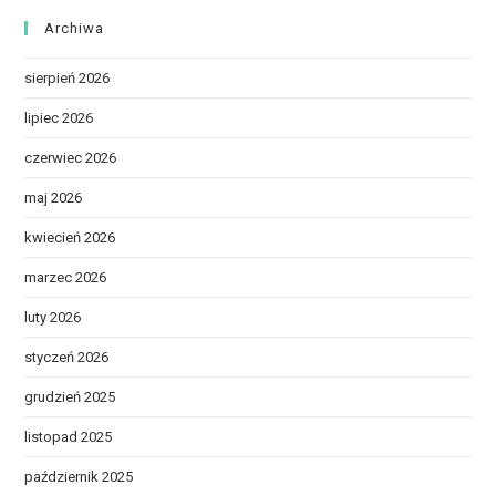
Archiwa
sierpień 2026
lipiec 2026
czerwiec 2026
maj 2026
kwiecień 2026
marzec 2026
luty 2026
styczeń 2026
grudzień 2025
listopad 2025
październik 2025