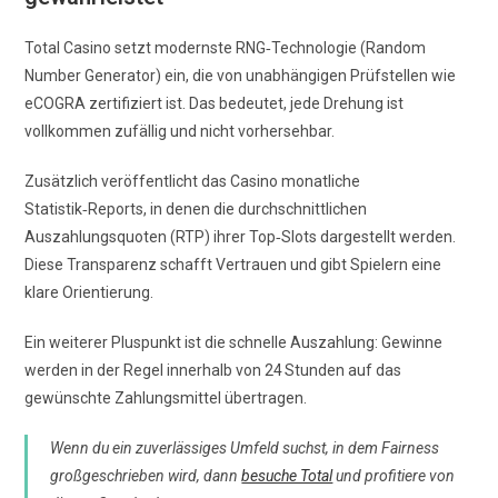
Total Casino setzt modernste RNG‑Technologie (Random
Number Generator) ein, die von unabhängigen Prüfstellen wie
eCOGRA zertifiziert ist. Das bedeutet, jede Drehung ist
vollkommen zufällig und nicht vorhersehbar.
Zusätzlich veröffentlicht das Casino monatliche
Statistik‑Reports, in denen die durchschnittlichen
Auszahlungsquoten (RTP) ihrer Top‑Slots dargestellt werden.
Diese Transparenz schafft Vertrauen und gibt Spielern eine
klare Orientierung.
Ein weiterer Pluspunkt ist die schnelle Auszahlung: Gewinne
werden in der Regel innerhalb von 24 Stunden auf das
gewünschte Zahlungsmittel übertragen.
Wenn du ein zuverlässiges Umfeld suchst, in dem Fairness
großgeschrieben wird, dann
besuche Total
und profitiere von