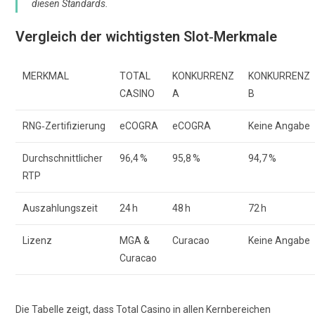
diesen Standards.
Vergleich der wichtigsten Slot‑Merkmale
MERKMAL
TOTAL
KONKURRENZ
KONKURRENZ
CASINO
A
B
RNG‑Zertifizierung
eCOGRA
eCOGRA
Keine Angabe
Durchschnittlicher
96,4 %
95,8 %
94,7 %
RTP
Auszahlungszeit
24 h
48 h
72 h
Lizenz
MGA &
Curacao
Keine Angabe
Curacao
Die Tabelle zeigt, dass Total Casino in allen Kernbereichen