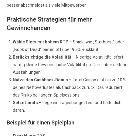
besser abschneidet als viele Mitbewerber.
Praktische Strategien für mehr
Gewinnchancen
Wähle Slots mit hohem RTP
– Spiele wie „Starburst“ oder
„Book of Dead“ bieten oft über 96 % Rücklauf.
Berücksichtige die Volatilität
– Niedrige Volatilität liefert
häufig kleine Gewinne, hohe Volatilität größere, aber seltene
Auszahlungen.
Nutze den Cashback‑Bonus
– Total Casino gibt bis zu 10 %
deines Nettoverlustes als Cashback zurück. Das reduziert
das Risiko bei langen Spielsessions.
Setze Limits
– Lege ein Tagesbudget fest und halte dich
daran.
Beispiel für einen Spielplan
Einzahlung:
20 €