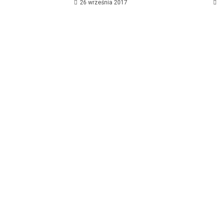
26 września 2017