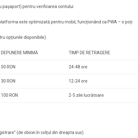
u pașaport) pentru verificarea contului.
 (platforma este optimizată pentru mobil, funcționând ca PWA – o poți
u opțiunile disponibile).
DEPUNERE MINIMĂ
TIMP DE RETRAGERE
50 RON
24-48 ore
30 RON
12-24 ore
100 RON
2-5 zile lucrătoare
strare” (de obicei în colțul din dreapta sus).