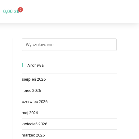
0
0,00
zł
Archiwa
sierpień 2026
lipiec 2026
czerwiec 2026
maj 2026
kwiecień 2026
marzec 2026