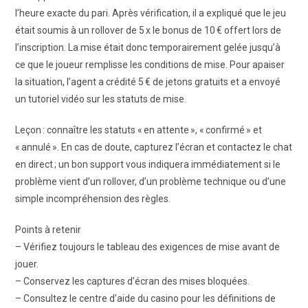
l’heure exacte du pari. Après vérification, il a expliqué que le jeu
était soumis à un rollover de 5 x le bonus de 10 € offert lors de
l’inscription. La mise était donc temporairement gelée jusqu’à
ce que le joueur remplisse les conditions de mise. Pour apaiser
la situation, l’agent a crédité 5 € de jetons gratuits et a envoyé
un tutoriel vidéo sur les statuts de mise.
Leçon : connaître les statuts « en attente », « confirmé » et
« annulé ». En cas de doute, capturez l’écran et contactez le chat
en direct ; un bon support vous indiquera immédiatement si le
problème vient d’un rollover, d’un problème technique ou d’une
simple incompréhension des règles.
Points à retenir
– Vérifiez toujours le tableau des exigences de mise avant de
jouer.
– Conservez les captures d’écran des mises bloquées.
– Consultez le centre d’aide du casino pour les définitions de