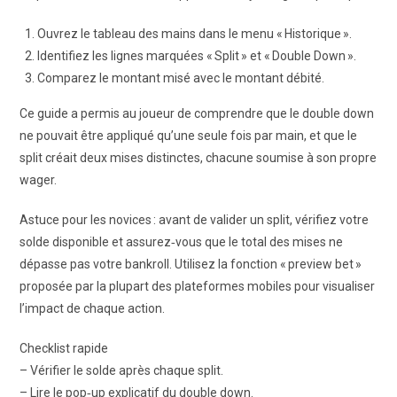
Ouvrez le tableau des mains dans le menu « Historique ».
Identifiez les lignes marquées « Split » et « Double Down ».
Comparez le montant misé avec le montant débité.
Ce guide a permis au joueur de comprendre que le double down
ne pouvait être appliqué qu’une seule fois par main, et que le
split créait deux mises distinctes, chacune soumise à son propre
wager.
Astuce pour les novices : avant de valider un split, vérifiez votre
solde disponible et assurez‑vous que le total des mises ne
dépasse pas votre bankroll. Utilisez la fonction « preview bet »
proposée par la plupart des plateformes mobiles pour visualiser
l’impact de chaque action.
Checklist rapide
– Vérifier le solde après chaque split.
– Lire le pop‑up explicatif du double down.