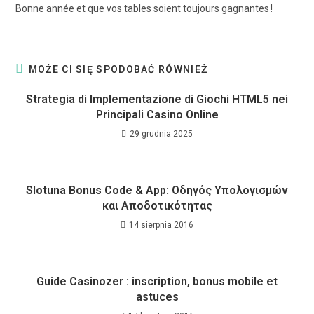
Bonne année et que vos tables soient toujours gagnantes !
MOŻE CI SIĘ SPODOBAĆ RÓWNIEŻ
Strategia di Implementazione di Giochi HTML5 nei
Principali Casino Online
29 grudnia 2025
Slotuna Bonus Code & App: Οδηγός Υπολογισμών
και Αποδοτικότητας
14 sierpnia 2016
Guide Casinozer : inscription, bonus mobile et
astuces