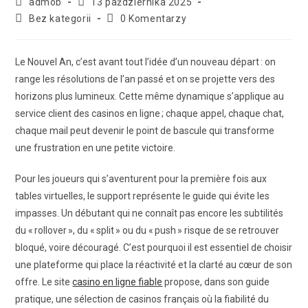
admob
13 października 2025
Bez kategorii
0 Komentarzy
Le Nouvel An, c’est avant tout l’idée d’un nouveau départ : on
range les résolutions de l’an passé et on se projette vers des
horizons plus lumineux. Cette même dynamique s’applique au
service client des casinos en ligne ; chaque appel, chaque chat,
chaque mail peut devenir le point de bascule qui transforme
une frustration en une petite victoire.
Pour les joueurs qui s’aventurent pour la première fois aux
tables virtuelles, le support représente le guide qui évite les
impasses. Un débutant qui ne connaît pas encore les subtilités
du « rollover », du « split » ou du « push » risque de se retrouver
bloqué, voire découragé. C’est pourquoi il est essentiel de choisir
une plateforme qui place la réactivité et la clarté au cœur de son
offre. Le site
casino en ligne fiable
propose, dans son guide
pratique, une sélection de casinos français où la fiabilité du