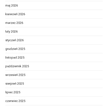
maj 2026
kwiecień 2026
marzec 2026
luty 2026
styczeń 2026
grudzień 2025
listopad 2025
październik 2025
wrzesień 2025
sierpień 2025
lipiec 2025
czerwiec 2025