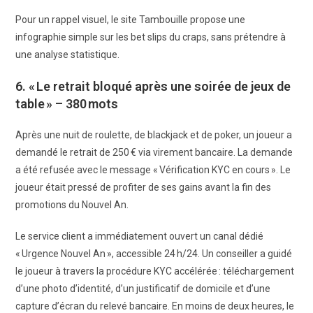
Pour un rappel visuel, le site Tambouille propose une
infographie simple sur les bet slips du craps, sans prétendre à
une analyse statistique.
6. « Le retrait bloqué après une soirée de jeux de
table » – 380 mots
Après une nuit de roulette, de blackjack et de poker, un joueur a
demandé le retrait de 250 € via virement bancaire. La demande
a été refusée avec le message « Vérification KYC en cours ». Le
joueur était pressé de profiter de ses gains avant la fin des
promotions du Nouvel An.
Le service client a immédiatement ouvert un canal dédié
« Urgence Nouvel An », accessible 24 h/24. Un conseiller a guidé
le joueur à travers la procédure KYC accélérée : téléchargement
d’une photo d’identité, d’un justificatif de domicile et d’une
capture d’écran du relevé bancaire. En moins de deux heures, le