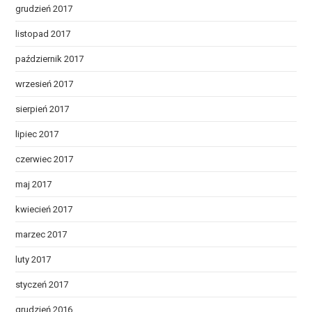
grudzień 2017
listopad 2017
październik 2017
wrzesień 2017
sierpień 2017
lipiec 2017
czerwiec 2017
maj 2017
kwiecień 2017
marzec 2017
luty 2017
styczeń 2017
grudzień 2016