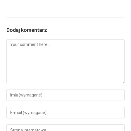
Dodaj komentarz