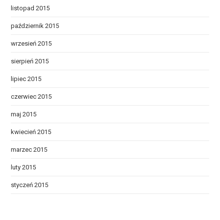
listopad 2015
październik 2015
wrzesień 2015
sierpień 2015
lipiec 2015
czerwiec 2015
maj 2015
kwiecień 2015
marzec 2015
luty 2015
styczeń 2015