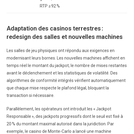
RTP ≥ 92 %
Adaptation des casinos terrestres :
redesign des salles et nouvelles machines
Les salles de jeu physiques ont répondu aux exigences en
modernisant leurs bornes. Les nouvelles machines affichent en
temps réel le montant du jackpot, le nombre de mises restantes
avant le déclenchement et les statistiques de volatilité. Des
algorithmes de conformité intégrés vérifient automatiquement
que chaque mise respecte le plafond légal, bloquant la
transaction si nécessaire.
Parallèlement, les opérateurs ont introduit les « Jackpot
Responsable », des jackpots progressifs dont le seuil est fixé à
20 % du montant maximal autorisé dans la juridiction. Par
exemple, le casino de Monte‑Carlo a lancé une machine