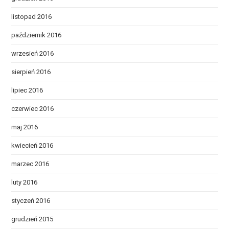
listopad 2016
październik 2016
wrzesień 2016
sierpień 2016
lipiec 2016
czerwiec 2016
maj 2016
kwiecień 2016
marzec 2016
luty 2016
styczeń 2016
grudzień 2015