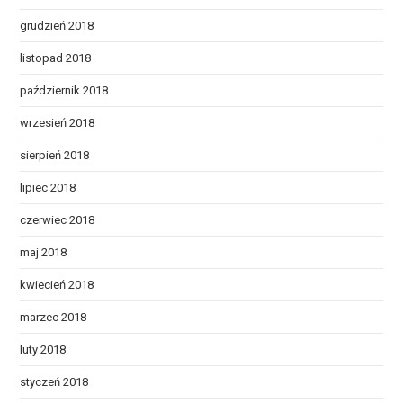
grudzień 2018
listopad 2018
październik 2018
wrzesień 2018
sierpień 2018
lipiec 2018
czerwiec 2018
maj 2018
kwiecień 2018
marzec 2018
luty 2018
styczeń 2018