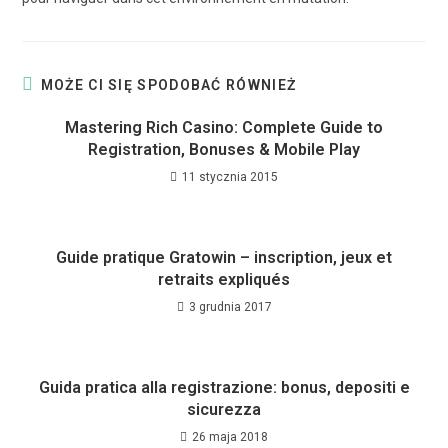
MOŻE CI SIĘ SPODOBAĆ RÓWNIEŻ
Mastering Rich Casino: Complete Guide to
Registration, Bonuses & Mobile Play
11 stycznia 2015
Guide pratique Gratowin – inscription, jeux et
retraits expliqués
3 grudnia 2017
Guida pratica alla registrazione: bonus, depositi e
sicurezza
26 maja 2018