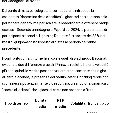
nei videogiochi di azione.
Dal punto di vista psicologico, la competizione introduce la
cosiddetta “dopamina della classifica”. I giocatori non puntano solo
per vincere denaro, ma per scalare la leaderboard e ottenere badge
esclusivi. Secondo un’indagine di Wpdfd del 2024, la percentuale di
partecipanti ai tornei di Lightning Roulette è cresciuta del 38 % nei
mesi di giugno‑agosto rispetto allo stesso periodo dell’anno
precedente.
Il confronto con altri tornei live, come quelli di Blackjack o Baccarat,
evidenzia due differenze cruciali. Prima, la roulette ha una volatilità
più alta, quindi le vincite possono variare drasticamente da un giro
all’altro. Seconda, la presenza dei moltiplicatori Lightning rende ogni
scommessa potenzialmente più redditizia, creando una dinamica di
“caccia al jackpot” che i giochi di carte non possono offrire.
Durata
RTP
Tipo di torneo
Volatilità
Bonus tipico
media
medio