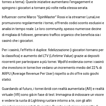
torneo a tema). Queste iniziative aumentano l’engagement e
spingono i giocatori a tornare più volte nella stessa serata.
Influencer come Marco “SpinMaster” Rossi e la streamer LunaLive
promuovono regolarmente i tornei, offrendo codici sconto esclusivi e
analisi in tempo reale. Le loro community, spesso numerose decine
di migliaia di follower, generano traffico organico che beneficia sia i
casinò che i giocatori.
Per i casinò, l’effetto è duplice: fidelizzazione (i giocatori tornano per
la classifica) e aumento del LTV (Lifetime Value) grazie ai depositi
ricorrenti per partecipare a più tornei. Wpdfd evidenzia come i casinò
che investono in tornei live vedano un incremento medio del 22 % di
ARPU (Average Revenue Per User) rispetto a chi offre solo giochi
statici.
Guardando al futuro, i tornei ibridi con realtà aumentata (AR) e realtà
virtuale (VR) sono già in fase di test. Immagina di indossare un visore
e vedere la ruota di Lightning ruotare intorno a te, con gli altri