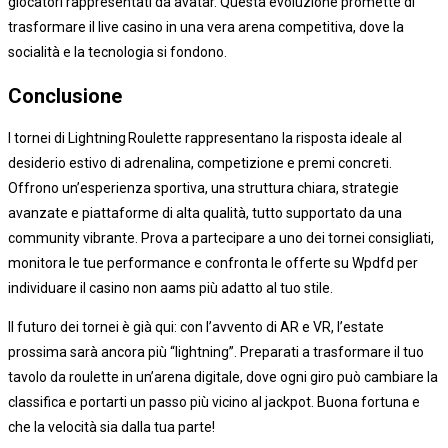
giocatori rappresentati da avatar. Questa evoluzione promette di
trasformare il live casino in una vera arena competitiva, dove la
socialità e la tecnologia si fondono.
Conclusione
I tornei di Lightning Roulette rappresentano la risposta ideale al
desiderio estivo di adrenalina, competizione e premi concreti.
Offrono un’esperienza sportiva, una struttura chiara, strategie
avanzate e piattaforme di alta qualità, tutto supportato da una
community vibrante. Prova a partecipare a uno dei tornei consigliati,
monitora le tue performance e confronta le offerte su Wpdfd per
individuare il casino non aams più adatto al tuo stile.
Il futuro dei tornei è già qui: con l’avvento di AR e VR, l’estate
prossima sarà ancora più “lightning”. Preparati a trasformare il tuo
tavolo da roulette in un’arena digitale, dove ogni giro può cambiare la
classifica e portarti un passo più vicino al jackpot. Buona fortuna e
che la velocità sia dalla tua parte!