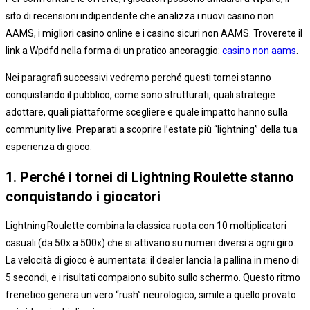
sito di recensioni indipendente che analizza i nuovi casino non
AAMS, i migliori casino online e i casino sicuri non AAMS. Troverete il
link a Wpdfd nella forma di un pratico ancoraggio:
casino non aams
.
Nei paragrafi successivi vedremo perché questi tornei stanno
conquistando il pubblico, come sono strutturati, quali strategie
adottare, quali piattaforme scegliere e quale impatto hanno sulla
community live. Preparati a scoprire l’estate più “lightning” della tua
esperienza di gioco.
1. Perché i tornei di Lightning Roulette stanno
conquistando i giocatori
Lightning Roulette combina la classica ruota con 10 moltiplicatori
casuali (da 50x a 500x) che si attivano su numeri diversi a ogni giro.
La velocità di gioco è aumentata: il dealer lancia la pallina in meno di
5 secondi, e i risultati compaiono subito sullo schermo. Questo ritmo
frenetico genera un vero “rush” neurologico, simile a quello provato