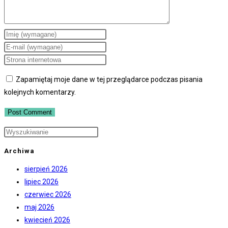
Enter
your
Enter
name
your
Enter
or
email
your
Zapamiętaj moje dane w tej przeglądarce podczas pisania
username
address
website
kolejnych komentarzy.
to
to
URL
comment
comment
(optional)
Press
Escape
Archiwa
to
sierpień 2026
close
lipiec 2026
the
czerwiec 2026
search
maj 2026
panel.
kwiecień 2026