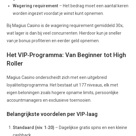
Wagering requirement
– Het bedrag moet een aantal keren
worden ingezet voordat je winst kunt opnemen.
Bij Magius Casino is de wagering requirement gemiddeld 30x,
wat lager is dan bij veel concurrenten. Hierdoor kun je sneller
van je bonus profiteren en eerder geld opnemen.
Het VIP‑Programma: Van Beginner tot High
Roller
Magius Casino onderscheidt zich met een uitgebreid
loyaliteitsprogramma. Het bestaat uit 177 niveaus, elk met
eigen beloningen zoals hogere opname limits, persoonlijke
accountmanagers en exclusieve toernooien.
Belangrijkste voordelen per VIP‑laag
Standaard (niv. 1‑20)
– Dagelijkse gratis spins en een kleine
cashback.