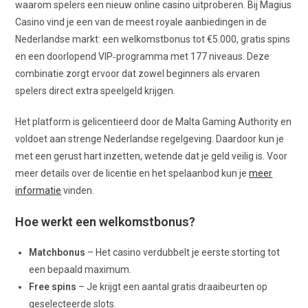
waarom spelers een nieuw online casino uitproberen. Bij Magius
Casino vind je een van de meest royale aanbiedingen in de
Nederlandse markt: een welkomstbonus tot €5.000, gratis spins
en een doorlopend VIP‑programma met 177 niveaus. Deze
combinatie zorgt ervoor dat zowel beginners als ervaren
spelers direct extra speelgeld krijgen.
Het platform is gelicentieerd door de Malta Gaming Authority en
voldoet aan strenge Nederlandse regelgeving. Daardoor kun je
met een gerust hart inzetten, wetende dat je geld veilig is. Voor
meer details over de licentie en het spelaanbod kun je
meer
informatie
vinden.
Hoe werkt een welkomstbonus?
Matchbonus
– Het casino verdubbelt je eerste storting tot
een bepaald maximum.
Free spins
– Je krijgt een aantal gratis draaibeurten op
geselecteerde slots.