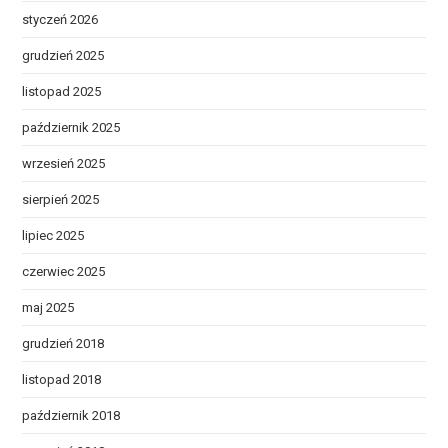
styczeń 2026
grudzień 2025
listopad 2025
październik 2025
wrzesień 2025
sierpień 2025
lipiec 2025
czerwiec 2025
maj 2025
grudzień 2018
listopad 2018
październik 2018