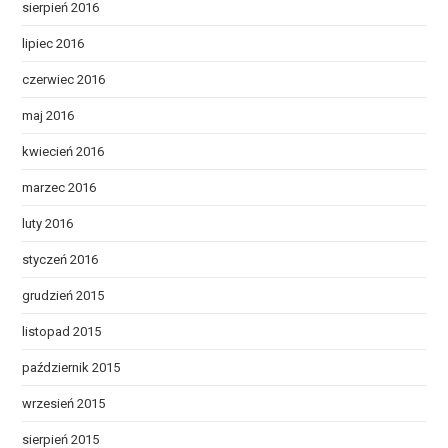
sierpień 2016
lipiec 2016
czerwiec 2016
maj 2016
kwiecień 2016
marzec 2016
luty 2016
styczeń 2016
grudzień 2015
listopad 2015
październik 2015
wrzesień 2015
sierpień 2015