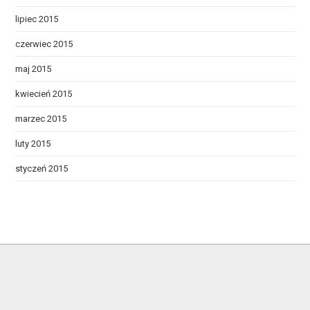
lipiec 2015
czerwiec 2015
maj 2015
kwiecień 2015
marzec 2015
luty 2015
styczeń 2015