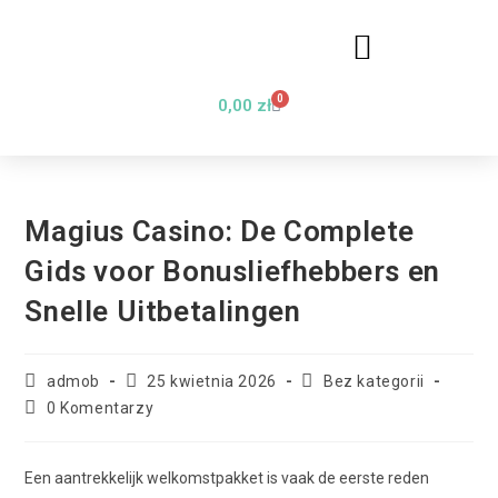
0
0,00
zł
Magius Casino: De Complete
Gids voor Bonusliefhebbers en
Snelle Uitbetalingen
admob
25 kwietnia 2026
Bez kategorii
0 Komentarzy
Een aantrekkelijk welkomstpakket is vaak de eerste reden