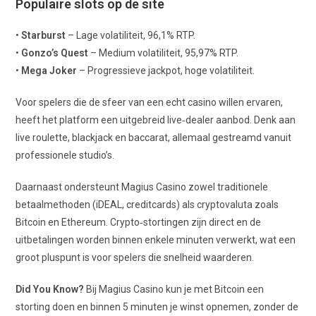
Populaire slots op de site
•
Starburst
– Lage volatiliteit, 96,1% RTP.
•
Gonzo’s Quest
– Medium volatiliteit, 95,97% RTP.
•
Mega Joker
– Progressieve jackpot, hoge volatiliteit.
Voor spelers die de sfeer van een echt casino willen ervaren,
heeft het platform een uitgebreid live‑dealer aanbod. Denk aan
live roulette, blackjack en baccarat, allemaal gestreamd vanuit
professionele studio’s.
Daarnaast ondersteunt Magius Casino zowel traditionele
betaalmethoden (iDEAL, creditcards) als cryptovaluta zoals
Bitcoin en Ethereum. Crypto‑stortingen zijn direct en de
uitbetalingen worden binnen enkele minuten verwerkt, wat een
groot pluspunt is voor spelers die snelheid waarderen.
Did You Know?
Bij Magius Casino kun je met Bitcoin een
storting doen en binnen 5 minuten je winst opnemen, zonder de