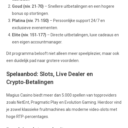
Goud (niv. 21‑70)
– Snellere uitbetalingen en een hogere
bonus op stortingen.
Platina (niv. 71‑150)
– Persoonlijke support 24/7 en
exclusieve evenementen.
Elite (niv. 151‑177)
– Directe uitbetalingen, luxe cadeaus en
een eigen accountmanager.
Dit programma belooft niet alleen meer speelplezier, maar ook
een duidelijk pad naar grotere voordelen.
Spelaanbod: Slots, Live Dealer en
Crypto‑Betalingen
Magius Casino biedt meer dan 5.000 spellen van topproviders
zoals NetEnt, Pragmatic Play en Evolution Gaming. Hierdoor vind
je zowel klassieke fruitmachines als moderne video‑slots met
hoge RTP‑percentages.