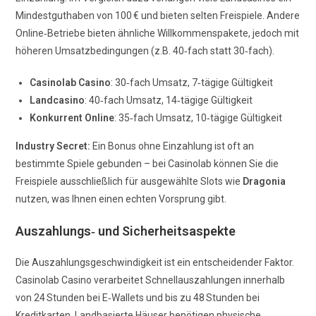
Mindestguthaben von 100 € und bieten selten Freispiele. Andere
Online‑Betriebe bieten ähnliche Willkommenspakete, jedoch mit
höheren Umsatzbedingungen (z.B. 40‑fach statt 30‑fach).
Casinolab Casino
: 30‑fach Umsatz, 7‑tägige Gültigkeit
Landcasino
: 40‑fach Umsatz, 14‑tägige Gültigkeit
Konkurrent Online
: 35‑fach Umsatz, 10‑tägige Gültigkeit
Industry Secret:
Ein Bonus ohne Einzahlung ist oft an
bestimmte Spiele gebunden – bei Casinolab können Sie die
Freispiele ausschließlich für ausgewählte Slots wie
Dragonia
nutzen, was Ihnen einen echten Vorsprung gibt.
Auszahlungs‑ und Sicherheitsaspekte
Die Auszahlungsgeschwindigkeit ist ein entscheidender Faktor.
Casinolab Casino verarbeitet Schnellauszahlungen innerhalb
von 24 Stunden bei E‑Wallets und bis zu 48 Stunden bei
Kreditkarten. Landbasierte Häuser benötigen physische