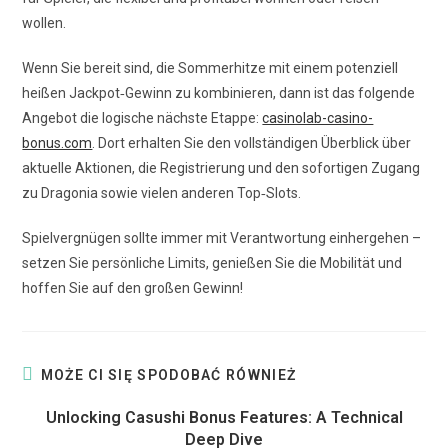
wollen.
Wenn Sie bereit sind, die Sommerhitze mit einem potenziell
heißen Jackpot‑Gewinn zu kombinieren, dann ist das folgende
Angebot die logische nächste Etappe:
casinolab-casino-
bonus.com
. Dort erhalten Sie den vollständigen Überblick über
aktuelle Aktionen, die Registrierung und den sofortigen Zugang
zu Dragonia sowie vielen anderen Top‑Slots.
Spielvergnügen sollte immer mit Verantwortung einhergehen –
setzen Sie persönliche Limits, genießen Sie die Mobilität und
hoffen Sie auf den großen Gewinn!
MOŻE CI SIĘ SPODOBAĆ RÓWNIEŻ
Unlocking Casushi Bonus Features: A Technical
Deep Dive