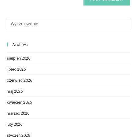
Archiwa
sierpień 2026
lipiec 2026
czerwiec 2026
maj 2026
kwiecień 2026
marzec 2026
luty 2026
styczeń 2026