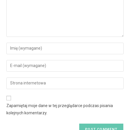
Zapamiętaj moje dane w tej przeglądarce podczas pisania
kolejnych komentarzy.