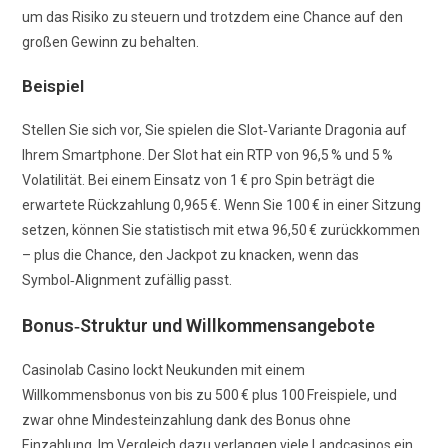
um das Risiko zu steuern und trotzdem eine Chance auf den
großen Gewinn zu behalten.
Beispiel
Stellen Sie sich vor, Sie spielen die Slot‑Variante Dragonia auf
Ihrem Smartphone. Der Slot hat ein RTP von 96,5 % und 5 %
Volatilität. Bei einem Einsatz von 1 € pro Spin beträgt die
erwartete Rückzahlung 0,965 €. Wenn Sie 100 € in einer Sitzung
setzen, können Sie statistisch mit etwa 96,50 € zurückkommen
– plus die Chance, den Jackpot zu knacken, wenn das
Symbol‑Alignment zufällig passt.
Bonus‑Struktur und Willkommensangebote
Casinolab Casino lockt Neukunden mit einem
Willkommensbonus von bis zu 500 € plus 100 Freispiele, und
zwar ohne Mindesteinzahlung dank des Bonus ohne
Einzahlung. Im Vergleich dazu verlangen viele Landcasinos ein