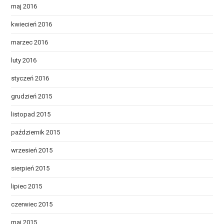
maj 2016
kwiecień 2016
marzec 2016
luty 2016
styczeń 2016
grudzień 2015
listopad 2015
październik 2015
wrzesień 2015
sierpień 2015
lipiec 2015
czerwiec 2015
maj 2015