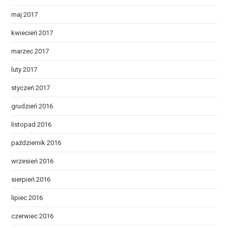
maj 2017
kwiecień 2017
marzec 2017
luty 2017
styczeń 2017
grudzień 2016
listopad 2016
październik 2016
wrzesień 2016
sierpień 2016
lipiec 2016
czerwiec 2016