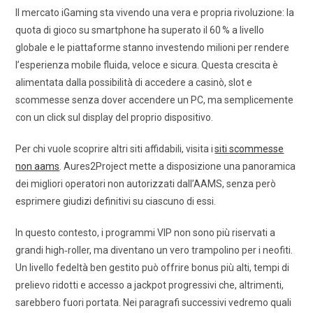
Il mercato iGaming sta vivendo una vera e propria rivoluzione: la
quota di gioco su smartphone ha superato il 60 % a livello
globale e le piattaforme stanno investendo milioni per rendere
l’esperienza mobile fluida, veloce e sicura. Questa crescita è
alimentata dalla possibilità di accedere a casinò, slot e
scommesse senza dover accendere un PC, ma semplicemente
con un click sul display del proprio dispositivo.
Per chi vuole scoprire altri siti affidabili, visita i
siti scommesse
non aams
. Aures2Project mette a disposizione una panoramica
dei migliori operatori non autorizzati dall’AAMS, senza però
esprimere giudizi definitivi su ciascuno di essi.
In questo contesto, i programmi VIP non sono più riservati a
grandi high‑roller, ma diventano un vero trampolino per i neofiti.
Un livello fedeltà ben gestito può offrire bonus più alti, tempi di
prelievo ridotti e accesso a jackpot progressivi che, altrimenti,
sarebbero fuori portata. Nei paragrafi successivi vedremo quali