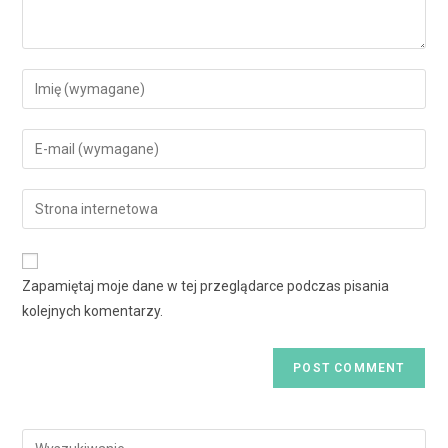
Zapamiętaj moje dane w tej przeglądarce podczas pisania
kolejnych komentarzy.