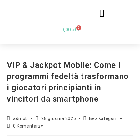
0
0,00
zł
VIP & Jackpot Mobile: Come i
programmi fedeltà trasformano
i giocatori principianti in
vincitori da smartphone
admob
28 grudnia 2025
Bez kategorii
0 Komentarzy