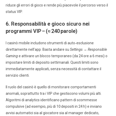
riduce gli errori di gioco e rende più piacevole il percorso verso il
status VIP.
6. Responsabilità e gioco sicuro nei
programmi VIP – (≈ 240 parole)
I casinò mobile includono strumenti di auto‑esclusione
direttamente nell’app. Basta andare su
Settings → Responsible
Gaming
e attivare un blocco temporaneo (da 24 ore a 6 mesi) o
impostare limiti di deposito settimanali. Questi limiti sono
immediatamente applicati, senza necessità di contattare il
servizio clienti.
Il ruolo del casinò è quello di monitorare comportamenti
anomali, soprattutto tra i VIP che gestiscono volumi più alti.
Algoritmi di analytics identificano pattern di scommesse
compulsive (ad esempio, più di 10 depositi in 24 h) e inviano
avvisi automatici sia al giocatore sia al manager dedicato,