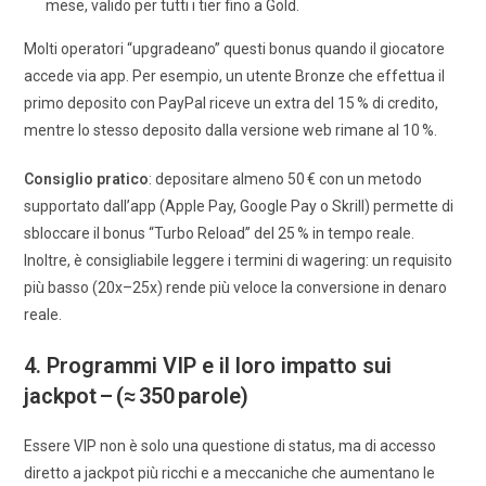
mese, valido per tutti i tier fino a Gold.
Molti operatori “upgradeano” questi bonus quando il giocatore
accede via app. Per esempio, un utente Bronze che effettua il
primo deposito con PayPal riceve un extra del 15 % di credito,
mentre lo stesso deposito dalla versione web rimane al 10 %.
Consiglio pratico
: depositare almeno 50 € con un metodo
supportato dall’app (Apple Pay, Google Pay o Skrill) permette di
sbloccare il bonus “Turbo Reload” del 25 % in tempo reale.
Inoltre, è consigliabile leggere i termini di wagering: un requisito
più basso (20x–25x) rende più veloce la conversione in denaro
reale.
4. Programmi VIP e il loro impatto sui
jackpot – (≈ 350 parole)
Essere VIP non è solo una questione di status, ma di accesso
diretto a jackpot più ricchi e a meccaniche che aumentano le