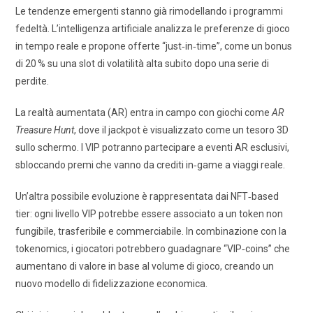
Le tendenze emergenti stanno già rimodellando i programmi
fedeltà. L’intelligenza artificiale analizza le preferenze di gioco
in tempo reale e propone offerte “just‑in‑time”, come un bonus
di 20 % su una slot di volatilità alta subito dopo una serie di
perdite.
La realtà aumentata (AR) entra in campo con giochi come
AR
Treasure Hunt
, dove il jackpot è visualizzato come un tesoro 3D
sullo schermo. I VIP potranno partecipare a eventi AR esclusivi,
sbloccando premi che vanno da crediti in‑game a viaggi reale.
Un’altra possibile evoluzione è rappresentata dai NFT‑based
tier: ogni livello VIP potrebbe essere associato a un token non
fungibile, trasferibile e commerciabile. In combinazione con la
tokenomics, i giocatori potrebbero guadagnare “VIP‑coins” che
aumentano di valore in base al volume di gioco, creando un
nuovo modello di fidelizzazione economica.