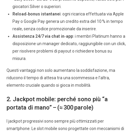
giocatori Silver o superiori.
Reload‑bonus istantanei
: ogni ricarica effettuata via Apple
Pay o Google Pay genera un credito extra del 10 % in tempo
reale, senza codice promozionale da inserire.
Assistenza 24/7 via chat in‑app
: i membri Platinum hanno a
disposizione un manager dedicato, raggiungibile con un click,
per risolvere problemi di payout o richiedere bonus su
misura.
Questi vantaggi non solo aumentano la soddisfazione, ma
riducono il tempo di attesa tra una scommessa e l’altra,
elemento cruciale quando si gioca in mobilità.
2. Jackpot mobile: perché sono più “a
portata di mano” – (≈ 300 parole)
I jackpot progressivi sono sempre più ottimizzati per
smartphone. Le slot mobile sono progettate con meccanismi di