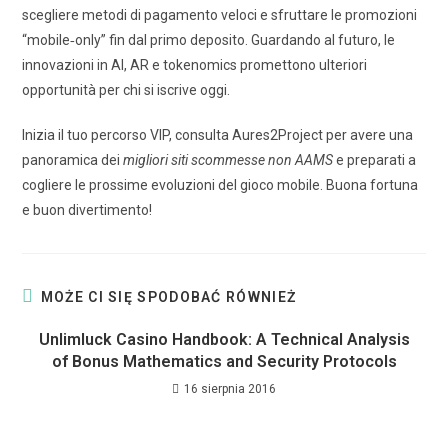
scegliere metodi di pagamento veloci e sfruttare le promozioni
“mobile‑only” fin dal primo deposito. Guardando al futuro, le
innovazioni in AI, AR e tokenomics promettono ulteriori
opportunità per chi si iscrive oggi.
Inizia il tuo percorso VIP, consulta Aures2Project per avere una
panoramica dei
migliori siti scommesse non AAMS
e preparati a
cogliere le prossime evoluzioni del gioco mobile. Buona fortuna
e buon divertimento!
MOŻE CI SIĘ SPODOBAĆ RÓWNIEŻ
Unlimluck Casino Handbook: A Technical Analysis
of Bonus Mathematics and Security Protocols
16 sierpnia 2016