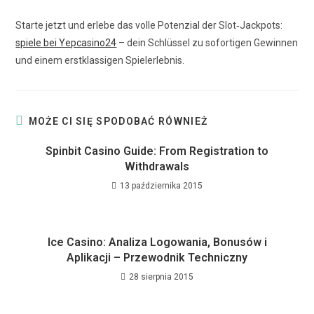
Starte jetzt und erlebe das volle Potenzial der Slot‑Jackpots:
spiele bei Yepcasino24
– dein Schlüssel zu sofortigen Gewinnen
und einem erstklassigen Spielerlebnis.
MOŻE CI SIĘ SPODOBAĆ RÓWNIEŻ
Spinbit Casino Guide: From Registration to
Withdrawals
13 października 2015
Ice Casino: Analiza Logowania, Bonusów i
Aplikacji – Przewodnik Techniczny
28 sierpnia 2015