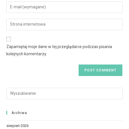
Zapamiętaj moje dane w tej przeglądarce podczas pisania
kolejnych komentarzy.
Archiwa
sierpień 2026