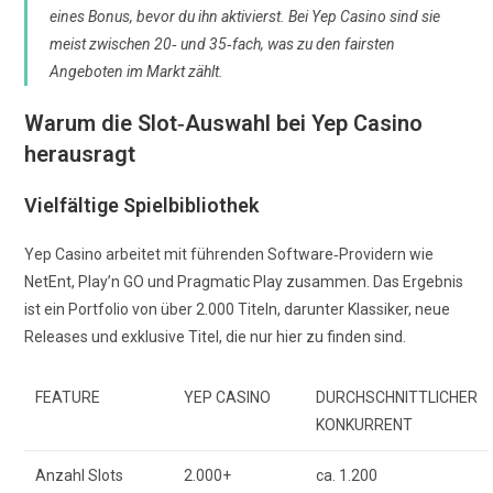
eines Bonus, bevor du ihn aktivierst. Bei Yep Casino sind sie
meist zwischen 20‑ und 35‑fach, was zu den fairsten
Angeboten im Markt zählt.
Warum die Slot‑Auswahl bei Yep Casino
herausragt
Vielfältige Spielbibliothek
Yep Casino arbeitet mit führenden Software‑Providern wie
NetEnt, Play’n GO und Pragmatic Play zusammen. Das Ergebnis
ist ein Portfolio von über 2.000 Titeln, darunter Klassiker, neue
Releases und exklusive Titel, die nur hier zu finden sind.
FEATURE
YEP CASINO
DURCHSCHNITTLICHER
KONKURRENT
Anzahl Slots
2.000+
ca. 1.200