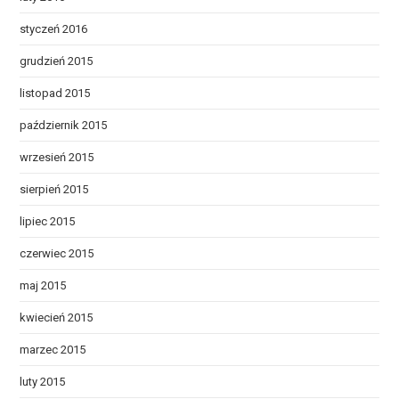
styczeń 2016
grudzień 2015
listopad 2015
październik 2015
wrzesień 2015
sierpień 2015
lipiec 2015
czerwiec 2015
maj 2015
kwiecień 2015
marzec 2015
luty 2015