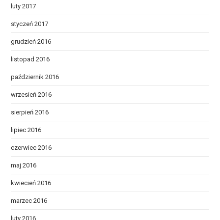
luty 2017
styczeń 2017
grudzień 2016
listopad 2016
październik 2016
wrzesień 2016
sierpień 2016
lipiec 2016
czerwiec 2016
maj 2016
kwiecień 2016
marzec 2016
luty 2016