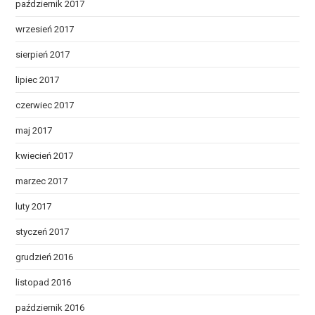
październik 2017
wrzesień 2017
sierpień 2017
lipiec 2017
czerwiec 2017
maj 2017
kwiecień 2017
marzec 2017
luty 2017
styczeń 2017
grudzień 2016
listopad 2016
październik 2016