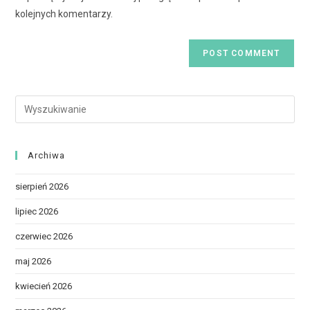
kolejnych komentarzy.
Archiwa
sierpień 2026
lipiec 2026
czerwiec 2026
maj 2026
kwiecień 2026