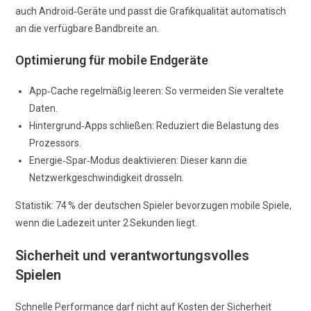
auch Android‑Geräte und passt die Grafikqualität automatisch
an die verfügbare Bandbreite an.
Optimierung für mobile Endgeräte
App‑Cache regelmäßig leeren: So vermeiden Sie veraltete
Daten.
Hintergrund‑Apps schließen: Reduziert die Belastung des
Prozessors.
Energie‑Spar‑Modus deaktivieren: Dieser kann die
Netzwerkgeschwindigkeit drosseln.
Statistik: 74 % der deutschen Spieler bevorzugen mobile Spiele,
wenn die Ladezeit unter 2 Sekunden liegt.
Sicherheit und verantwortungsvolles
Spielen
Schnelle Performance darf nicht auf Kosten der Sicherheit