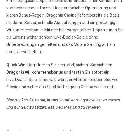
Ein reibungsloses Spielerlebnis entsteht aus einer Kombination
von technischer Infrastruktur, persönlicher Optimierung und
klaren Bonus‑Regeln. Dragonia Casino liefert bereits die Basis:
moderne Server, schnelle Auszahlungen und ein großzügiger
Willkommensbonus. Mit den hier vorgestellten Tipps können Sie
die Latenz weiter senken, Live‑Dealer‑Spiele ohne
Unterbrechungen genießen und das Mobile Gaming auf ein
neues Level heben.
Quick Win:
Registrieren Sie sich jetzt, sichern Sie sich den
Dragonia willkommensbonus
und testen Sie sofort ein
Live‑Dealer‑Spiel. Innerhalb weniger Minuten erleben Sie, wie
flüssig und sicher das Spiel bei Dragonia Casino wirklich ist.
Bitte denken Sie daran, immer verantwortungsbewusst zu spielen
und nur Geld zu setzen, das Sie bereit sind zu verlieren.