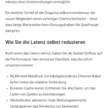
nahezu ohne Unterbrechungen ermöglicht.
Ein weiterer Vorteil ist der Dragonia willkommensbonus, der
neuen Mitgliedern einen sofortigen Startvorteil bietet – ohne
dass lange Wartezeiten beim Bonusguthaben die Spielfreude
dämpfen.
Wie Sie die Latenz selbst reduzieren
Auch wenn das Casino viel tut, haben Sie als Spieler Einfluss auf
die Performance. Hier ein kurzer Überblick, was Sie sofort
umsetzen können:
WLAN statt Mobilfunk: Ein kabelgebundenes Ethernet‑Kabel
liefert meist die stabilste Verbindung.
Browser‑Cache leeren: Entfernen Sie alte Daten, um das
Laden von Spielen zu beschleunigen.
Werbeblocker aktivieren: Viele Werbungselemente
verlangsamen das Rendering von Spielseiten.