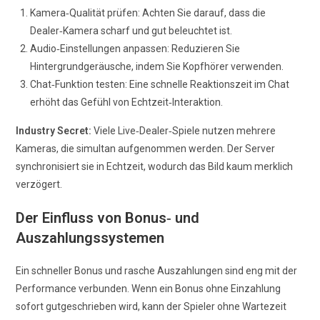
Kamera‑Qualität prüfen: Achten Sie darauf, dass die
Dealer‑Kamera scharf und gut beleuchtet ist.
Audio‑Einstellungen anpassen: Reduzieren Sie
Hintergrundgeräusche, indem Sie Kopfhörer verwenden.
Chat‑Funktion testen: Eine schnelle Reaktionszeit im Chat
erhöht das Gefühl von Echtzeit‑Interaktion.
Industry Secret:
Viele Live‑Dealer‑Spiele nutzen mehrere
Kameras, die simultan aufgenommen werden. Der Server
synchronisiert sie in Echtzeit, wodurch das Bild kaum merklich
verzögert.
Der Einfluss von Bonus‑ und
Auszahlungssystemen
Ein schneller Bonus und rasche Auszahlungen sind eng mit der
Performance verbunden. Wenn ein Bonus ohne Einzahlung
sofort gutgeschrieben wird, kann der Spieler ohne Wartezeit